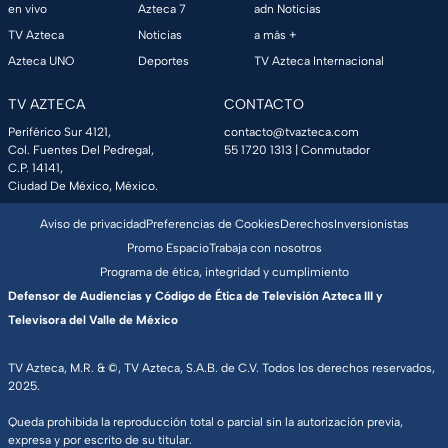
en vivo
Azteca 7
adn Noticias
TV Azteca
Noticias
a más +
Azteca UNO
Deportes
TV Azteca Internacional
TV AZTECA
CONTACTO
Periférico Sur 4121,
contacto@tvazteca.com
Col. Fuentes Del Pedregal,
55 1720 1313
| Conmutador
C.P. 14141,
Ciudad De México, México.
Aviso de privacidad
Preferencias de Cookies
Derechos
Inversionistas
Promo Espacio
Trabaja con nosotros
Programa de ética, integridad y cumplimiento
Defensor de Audiencias y Código de Ética de Televisión Azteca III y
Televisora del Valle de México
TV Azteca, M.R. & ©, TV Azteca, S.A.B. de C.V. Todos los derechos reservados,
2025.
Queda prohibida la reproducción total o parcial sin la autorización previa,
expresa y por escrito de su titular.