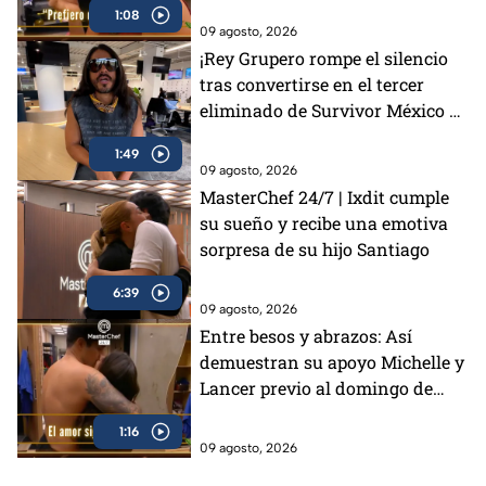
1:08
MasterChef 24/7 (VIDEO)
09 agosto, 2026
¡Rey Grupero rompe el silencio
tras convertirse en el tercer
eliminado de Survivor México La
Reliquia en Llamas!
1:49
09 agosto, 2026
MasterChef 24/7 | Ixdit cumple
su sueño y recibe una emotiva
sorpresa de su hijo Santiago
6:39
09 agosto, 2026
Entre besos y abrazos: Así
demuestran su apoyo Michelle y
Lancer previo al domingo de
eliminación en MasterChef 24/7
1:16
(VIDEO)
09 agosto, 2026