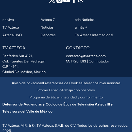
en vivo
Azteca 7
adn Noticias
TV Azteca
Noticias
a más +
Azteca UNO
Deportes
TV Azteca Internacional
TV AZTECA
CONTACTO
Periférico Sur 4121,
contacto@tvazteca.com
Col. Fuentes Del Pedregal,
55 1720 1313
| Conmutador
C.P. 14141,
Ciudad De México, México.
Aviso de privacidad
Preferencias de Cookies
Derechos
Inversionistas
Promo Espacio
Trabaja con nosotros
Programa de ética, integridad y cumplimiento
Defensor de Audiencias y Código de Ética de Televisión Azteca III y
Televisora del Valle de México
TV Azteca, M.R. & ©, TV Azteca, S.A.B. de C.V. Todos los derechos reservados,
2025.