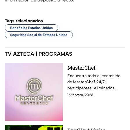
Tags relacionados
Beneficios Estados Unidos
Seguridad Social de Estados Unidos
TV AZTECA | PROGRAMAS
MasterChef
Encuentra todo el contenido
de MasterChef 24/7:
participantes, eliminados,
momentos exclusivos, últimas
16 febrero, 2026
noticias y sigue EN VIVO cada
programa en Azteca UNO