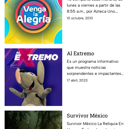
lunes a viernes a partir de las
8:55 a.m., por Azteca Uno.
Toda la familia de VLA te
10 octubre, 2010
espera. ¡En Venga la Alegría es
tiempo de la diversión!
Al Extremo
Es un programa informativo
que muestra noticias
sorprendentes e impactantes
alrededor del mundo, además
17 abril, 2023
de especialistas y reportajes
que te dejarán con la boca
abierta.
Survivor México
Survivor México La Reliquia En