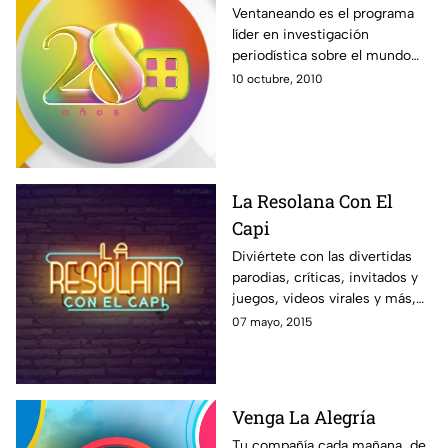
Ventaneando es el programa
líder en investigación
periodística sobre el mundo
del espectáculo. Noticias,
10 octubre, 2010
entrevistas, exclusivas, con un
gran equipo comandando por
Pati Chapoy.
La Resolana Con El
Capi
Diviértete con las divertidas
parodias, críticas, invitados y
juegos, videos virales y más,
con el estilo único de El Capi
07 mayo, 2015
Pérez en La Resolana.
Venga La Alegría
Tu compañía cada mañana, de