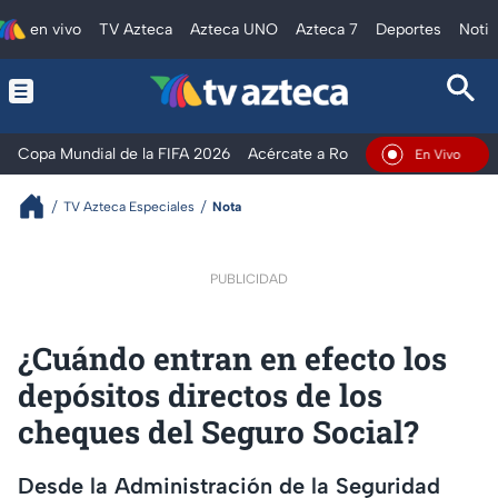
en vivo
TV Azteca
Azteca UNO
Azteca 7
Deportes
Notic
Copa Mundial de la FIFA 2026
Acércate a Rocío
Ventaneando
En Vivo
TV Azteca Especiales
Nota
PUBLICIDAD
¿Cuándo entran en efecto los
depósitos directos de los
cheques del Seguro Social?
Desde la Administración de la Seguridad