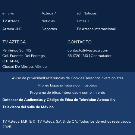
en vivo
Azteca 7
adn Noticias
TV Azteca
Noticias
a más +
Azteca UNO
Deportes
TV Azteca Internacional
TV AZTECA
CONTACTO
Periférico Sur 4121,
contacto@tvazteca.com
Col. Fuentes Del Pedregal,
55 1720 1313
| Conmutador
C.P. 14141,
Ciudad De México, México.
Aviso de privacidad
Preferencias de Cookies
Derechos
Inversionistas
Promo Espacio
Trabaja con nosotros
Programa de ética, integridad y cumplimiento
Defensor de Audiencias y Código de Ética de Televisión Azteca III y
Televisora del Valle de México
TV Azteca, M.R. & ©, TV Azteca, S.A.B. de C.V. Todos los derechos reservados,
2025.