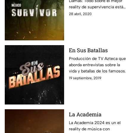
Llamas: Todo sobre el mejor
reality de supervivencia está
aquí: fotos, notas y todos los
28 abril, 2020
episodios disponibles para que
vivas al máximo esta
experiencia.
En Sus Batallas
Producción de TV Azteca que
aborda entrevistas sobre la
vida y batallas de los famosos.
19 septiembre, 2019
La Academia
La Academia 2024 es un el
reality de música con