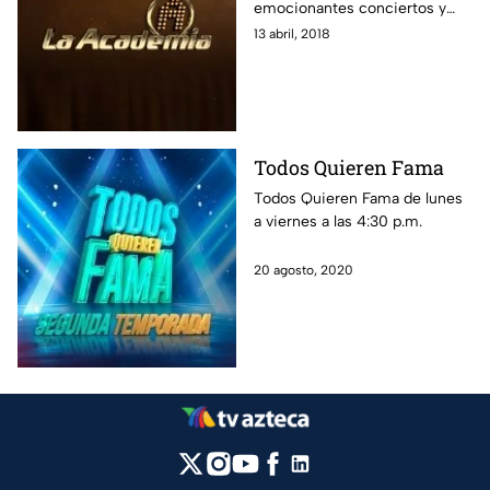
emocionantes conciertos y
críticas, donde jóvenes
13 abril, 2018
cantantes compiten y la gente
vota por su alumno favorito.
Encuentra aquí la transmisión
en vivo 24/7, las últimas
noticias, las mejores fotos y
Todos Quieren Fama
revive los conciertos.
Todos Quieren Fama de lunes
a viernes a las 4:30 p.m.
20 agosto, 2020