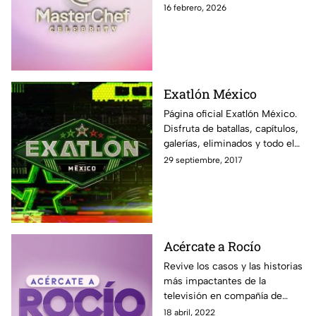
momentos exclusivos, últimas
16 febrero, 2026
noticias y sigue EN VIVO cada
programa en Azteca UNO
Exatlón México
Página oficial Exatlón México.
Disfruta de batallas, capítulos,
galerías, eliminados y todo el
contenido exclusivo fuera de la
29 septiembre, 2017
pantalla de Azteca UNO.
Acércate a Rocío
Revive los casos y las historias
más impactantes de la
televisión en compañía de
Rocío Sánchez Azuara y su
18 abril, 2022