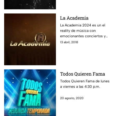
La Academia
La Academia 2024 es un el
reality de música con
emocionantes conciertos y
críticas, donde jóvenes
13 abril, 2018
cantantes compiten y la gente
vota por su alumno favorito.
Encuentra aquí la transmisión
en vivo 24/7, las últimas
noticias, las mejores fotos y
Todos Quieren Fama
revive los conciertos.
Todos Quieren Fama de lunes
a viernes a las 4:30 p.m.
20 agosto, 2020