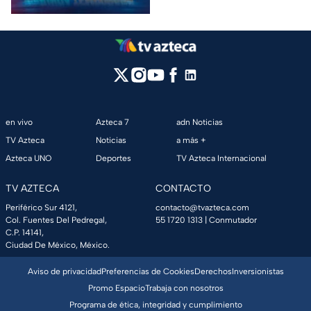
en vivo
Azteca 7
adn Noticias
TV Azteca
Noticias
a más +
Azteca UNO
Deportes
TV Azteca Internacional
TV AZTECA
CONTACTO
Periférico Sur 4121,
contacto@tvazteca.com
Col. Fuentes Del Pedregal,
55 1720 1313
| Conmutador
C.P. 14141,
Ciudad De México, México.
Aviso de privacidad
Preferencias de Cookies
Derechos
Inversionistas
Promo Espacio
Trabaja con nosotros
Programa de ética, integridad y cumplimiento