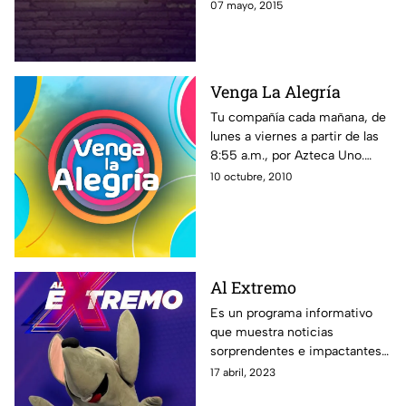
con el estilo único de El Capi
07 mayo, 2015
Pérez en La Resolana.
Venga La Alegría
Tu compañía cada mañana, de
lunes a viernes a partir de las
8:55 a.m., por Azteca Uno.
Toda la familia de VLA te
10 octubre, 2010
espera. ¡En Venga la Alegría es
tiempo de la diversión!
Al Extremo
Es un programa informativo
que muestra noticias
sorprendentes e impactantes
alrededor del mundo, además
17 abril, 2023
de especialistas y reportajes