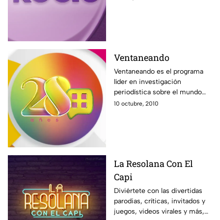
nuevo programa Acércate a
Rocío. Solo por Azteca UNO.
Ventaneando
Ventaneando es el programa
líder en investigación
periodística sobre el mundo
del espectáculo. Noticias,
10 octubre, 2010
entrevistas, exclusivas, con un
gran equipo comandando por
Pati Chapoy.
La Resolana Con El
Capi
Diviértete con las divertidas
parodias, críticas, invitados y
juegos, videos virales y más,