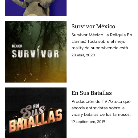
que te dejarán con la boca
abierta.
Survivor México
Survivor México La Reliquia En
Llamas: Todo sobre el mejor
reality de supervivencia está
aquí: fotos, notas y todos los
28 abril, 2020
episodios disponibles para que
vivas al máximo esta
experiencia.
En Sus Batallas
Producción de TV Azteca que
aborda entrevistas sobre la
vida y batallas de los famosos.
19 septiembre, 2019