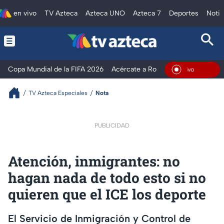
en vivo
TV Azteca
Azteca UNO
Azteca 7
Deportes
Notic
Copa Mundial de la FIFA 2026
Acércate a Rocío
Ventaneando
En Vivo
TV Azteca Especiales
Nota
PUBLICIDAD
Atención, inmigrantes: no
hagan nada de todo esto si no
quieren que el ICE los deporte
El Servicio de Inmigración y Control de