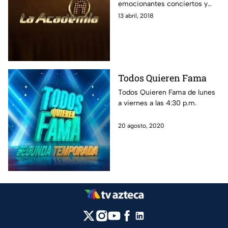
emocionantes conciertos y
críticas, donde jóvenes
13 abril, 2018
cantantes compiten y la gente
vota por su alumno favorito.
Encuentra aquí la transmisión
en vivo 24/7, las últimas
noticias, las mejores fotos y
Todos Quieren Fama
revive los conciertos.
Todos Quieren Fama de lunes
a viernes a las 4:30 p.m.
20 agosto, 2020