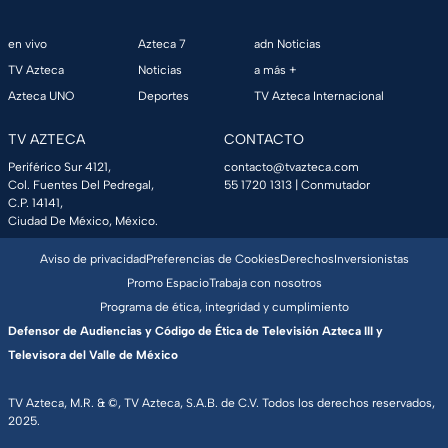
en vivo
Azteca 7
adn Noticias
TV Azteca
Noticias
a más +
Azteca UNO
Deportes
TV Azteca Internacional
TV AZTECA
CONTACTO
Periférico Sur 4121,
contacto@tvazteca.com
Col. Fuentes Del Pedregal,
55 1720 1313
| Conmutador
C.P. 14141,
Ciudad De México, México.
Aviso de privacidad
Preferencias de Cookies
Derechos
Inversionistas
Promo Espacio
Trabaja con nosotros
Programa de ética, integridad y cumplimiento
Defensor de Audiencias y Código de Ética de Televisión Azteca III y
Televisora del Valle de México
TV Azteca, M.R. & ©, TV Azteca, S.A.B. de C.V. Todos los derechos reservados,
2025.