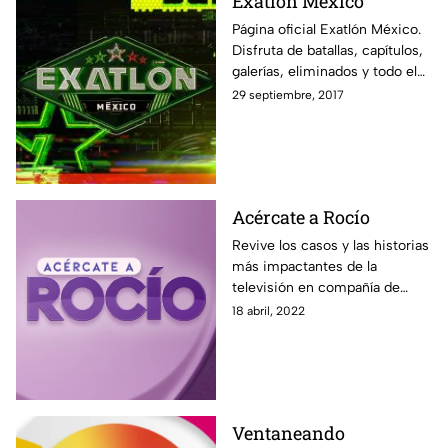
Exatlón México
Página oficial Exatlón México.
Disfruta de batallas, capítulos,
galerías, eliminados y todo el
contenido exclusivo fuera de la
29 septiembre, 2017
pantalla de Azteca UNO.
Acércate a Rocío
Revive los casos y las historias
más impactantes de la
televisión en compañía de
Rocío Sánchez Azuara y su
18 abril, 2022
nuevo programa Acércate a
Rocío. Solo por Azteca UNO.
Ventaneando