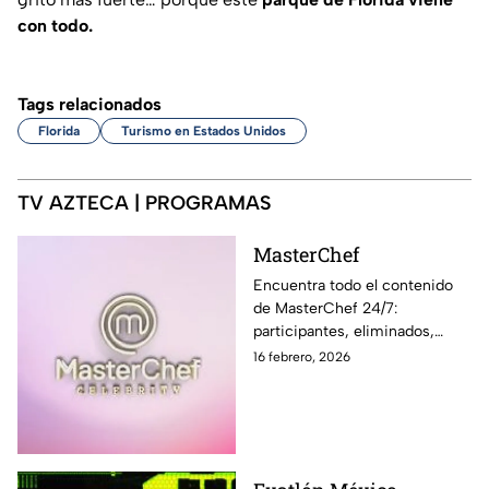
con todo.
Tags relacionados
Florida
Turismo en Estados Unidos
TV AZTECA | PROGRAMAS
MasterChef
Encuentra todo el contenido
de MasterChef 24/7:
participantes, eliminados,
momentos exclusivos, últimas
16 febrero, 2026
noticias y sigue EN VIVO cada
programa en Azteca UNO