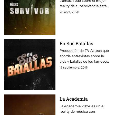
Llamas: Todo sobre el mejor
reality de supervivencia está
aquí: fotos, notas y todos los
28 abril, 2020
episodios disponibles para que
vivas al máximo esta
experiencia.
En Sus Batallas
Producción de TV Azteca que
aborda entrevistas sobre la
vida y batallas de los famosos.
19 septiembre, 2019
La Academia
La Academia 2024 es un el
reality de música con