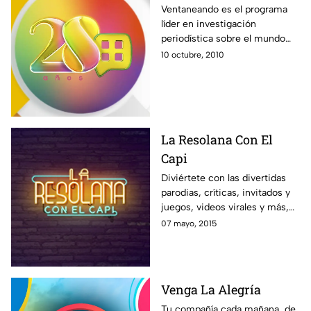
Ventaneando es el programa
líder en investigación
periodística sobre el mundo
del espectáculo. Noticias,
10 octubre, 2010
entrevistas, exclusivas, con un
gran equipo comandando por
Pati Chapoy.
La Resolana Con El
Capi
Diviértete con las divertidas
parodias, críticas, invitados y
juegos, videos virales y más,
con el estilo único de El Capi
07 mayo, 2015
Pérez en La Resolana.
Venga La Alegría
Tu compañía cada mañana, de