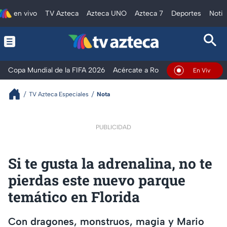
en vivo
TV Azteca
Azteca UNO
Azteca 7
Deportes
Notic
Copa Mundial de la FIFA 2026
Acércate a Rocío
Ventaneando
En Vivo
TV Azteca Especiales
Nota
PUBLICIDAD
Si te gusta la adrenalina, no te
pierdas este nuevo parque
temático en Florida
Con dragones, monstruos, magia y Mario