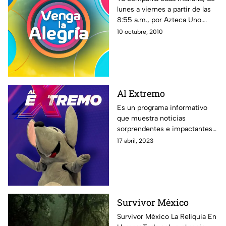
lunes a viernes a partir de las
8:55 a.m., por Azteca Uno.
Toda la familia de VLA te
10 octubre, 2010
espera. ¡En Venga la Alegría es
tiempo de la diversión!
Al Extremo
Es un programa informativo
que muestra noticias
sorprendentes e impactantes
alrededor del mundo, además
17 abril, 2023
de especialistas y reportajes
que te dejarán con la boca
abierta.
Survivor México
Survivor México La Reliquia En