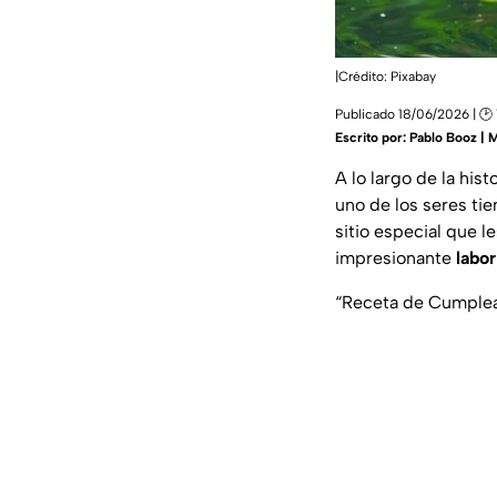
|Crédito: Pixabay
Publicado 18/06/2026 | 🕑
Escrito por:
Pablo Booz | 
A lo largo de la his
uno de los seres ti
sitio especial que l
impresionante
labor
“Receta de Cumplea