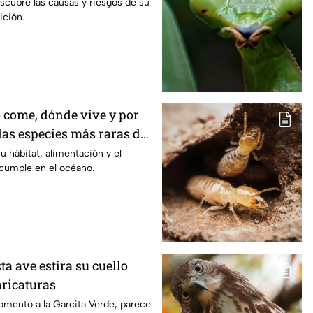
saparición
scubre las causas y riesgos de su
ición.
o come, dónde vive y por
las especies más raras del
u hábitat, alimentación y el
 cumple en el océano.
ta ave estira su cuello
aricaturas
omento a la Garcita Verde, parece