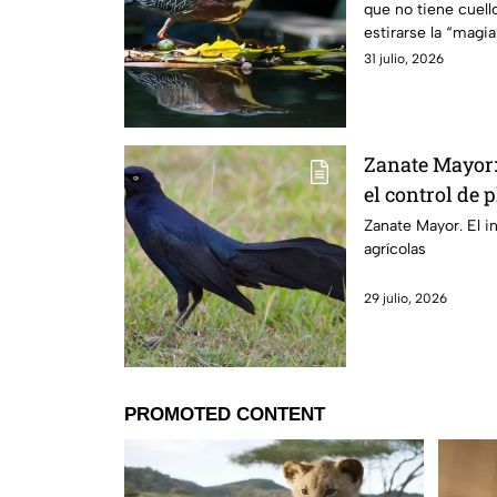
que no tiene cuel
estirarse la “magi
logra.
31 julio, 2026
Zanate Mayor:
el control de 
Zanate Mayor. El i
agrícolas
29 julio, 2026