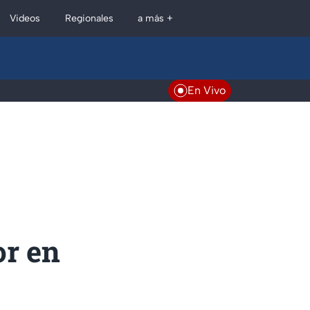
Regionales
Videos
a más +
En Vivo
or en