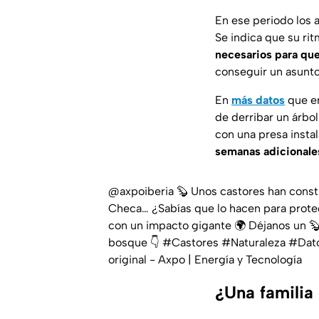
En ese periodo los 
Se indica que su ri
necesarios para que
conseguir un asunt
En
más datos
que en
de derribar un árbo
con una presa insta
semanas adicionale
@axpoiberia
🦫 Unos castores han const
Checa… ¿Sabías que lo hacen para prote
con un impacto gigante 🌍 Déjanos un 🦫 
bosque 👇
#Castores
#Naturaleza
#Dat
original - Axpo | Energía y Tecnología
¿Una familia