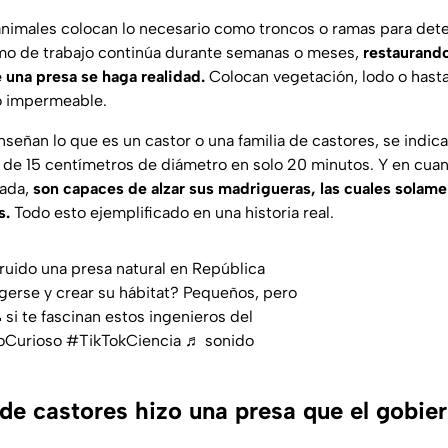
animales colocan lo necesario como troncos o ramas para deten
tmo de trabajo continúa durante semanas o meses,
restaurando
 una presa se haga realidad.
Colocan vegetación, lodo o hasta
o impermeable.
señan lo que es un castor o una familia de castores, se indi
l de 15 centímetros de diámetro en solo 20 minutos. Y en cuant
lada,
son capaces de alzar sus madrigueras, las cuales solame
s.
Todo esto ejemplificado en una historia real.
ruido una presa natural en República
gerse y crear su hábitat? Pequeños, pero
si te fascinan estos ingenieros del
oCurioso
#TikTokCiencia
♬ sonido
 de castores hizo una presa que el gobie