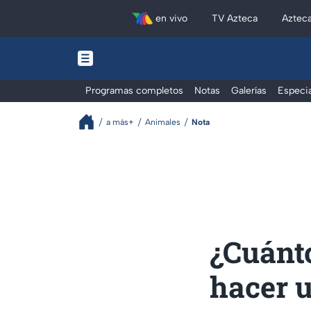
en vivo
TV Azteca
Aztec
Programas completos
Notas
Galerías
Especia
a más+
Animales
Nota
¿Cuánto
hacer u