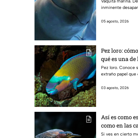
inminente de
Vaquita marina. De
inminente desapar
05 agosto, 2026
Pez loro: cóm
qué es una de 
océano
Pez loro. Conoce s
extraño papel que
03 agosto, 2026
Así es como es
como en las c
Si ves en cierto m