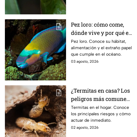
Pez loro: cómo come,
dónde vive y por qué es
una de las especies
Pez loro. Conoce su hábitat,
alimentación y el extraño papel
más raras del océano
que cumple en el océano.
03 agosto, 2026
¿Termitas en casa? Los
peligros más comunes
y cómo reaccionar
Termitas en el hogar. Conoce
los principales riesgos y cómo
rápido
actuar de inmediato.
02 agosto, 2026