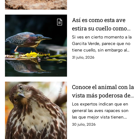
Así es como esta ave
estira su cuello como
en las caricaturas
Si ves en cierto momento a la
Garcita Verde, parece que no
tiene cuello, sin embargo al
momento de estirarse la
31 julio, 2026
“magia” sucede. Así es como
esta ave lo logra.
Conoce el animal con la
vista más poderosa del
planeta
Los expertos indican que en
general las aves rapaces son
las que mejor vista tienen.
Esto se debe a sus
30 julio, 2026
necesidades de caza y así lo
explica la ciencia.