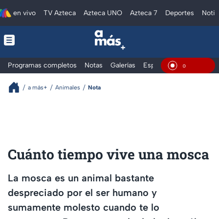
en vivo
TV Azteca
Azteca UNO
Azteca 7
Deportes
Notic
Programas completos
Notas
Galerías
Especiales
En Vivo
a más+
Animales
Nota
Cuánto tiempo vive una mosca
La mosca es un animal bastante
despreciado por el ser humano y
sumamente molesto cuando te lo