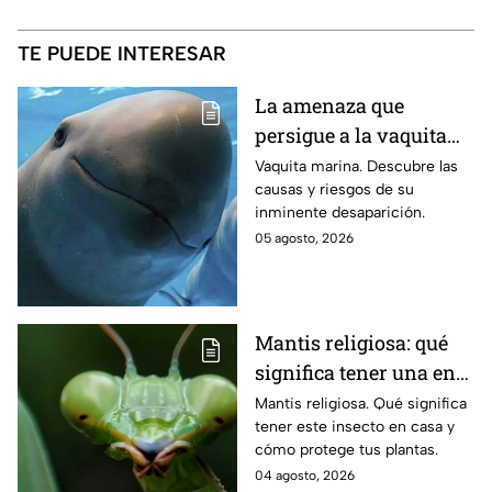
TE PUEDE INTERESAR
La amenaza que
persigue a la vaquita
marina: causas y
Vaquita marina. Descubre las
causas y riesgos de su
riesgos de su
inminente desaparición.
inminente
05 agosto, 2026
desaparición
Mantis religiosa: qué
significa tener una en
casa y cómo ayuda a tu
Mantis religiosa. Qué significa
tener este insecto en casa y
huerta
cómo protege tus plantas.
04 agosto, 2026