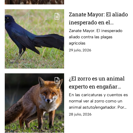
Zanate Mayor: El aliado
inesperado en el
control de plagas
Zanate Mayor. El inesperado
aliado contra las plagas
agrícolas
agrícolas
29 julio, 2026
¿El zorro es un animal
experto en engañar
como dicen los dibujos
En las caricaturas y cuentos es
normal ver al zorro como un
animados?
animal astuto/engañador. Por
eso en esta ocasión se
28 julio, 2026
responderá si esto es parecido
a la vida real.