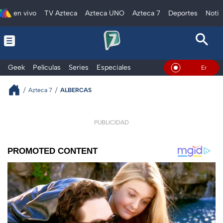
en vivo
TV Azteca
Azteca UNO
Azteca 7
Deportes
Notic
Geek
Películas
Series
Especiales
En Vivo
Azteca 7
ALBERCAS
PUBLICIDAD