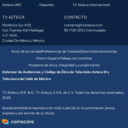
Azteca UNO
Deportes
TV Azteca Internacional
TV AZTECA
CONTACTO
Periférico Sur 4121,
contacto@tvazteca.com
Col. Fuentes Del Pedregal,
55 1720 1313
| Conmutador
C.P. 14141,
Ciudad De México, México.
Aviso de privacidad
Preferencias de Cookies
Derechos
Inversionistas
Promo Espacio
Trabaja con nosotros
Programa de ética, integridad y cumplimiento
Defensor de Audiencias y Código de Ética de Televisión Azteca III y
Televisora del Valle de México
TV Azteca, M.R. & ©, TV Azteca, S.A.B. de C.V. Todos los derechos reservados,
2025.
Queda prohibida la reproducción total o parcial sin la autorización previa,
expresa y por escrito de su titular.