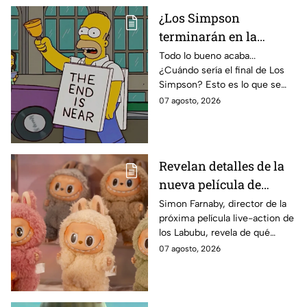
¿Los Simpson
terminarán en la
temporada 40? Actriz
Todo lo bueno acaba...
¿Cuándo sería el final de Los
de Bart Simpson da
Simpson? Esto es lo que se
IMPACTANTE
sabe:
07 agosto, 2026
declaración
Revelan detalles de la
nueva película de
Labubu: de qué tratará
Simon Farnaby, director de la
próxima película live-action de
y cuándo se estrena
los Labubu, revela de qué
tratará la cinta. Aquí te
07 agosto, 2026
contamos los detalles.