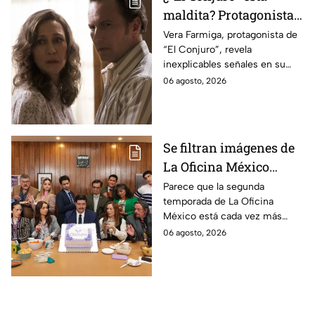
maldita? Protagonista
revela INQUIETANTES
Vera Farmiga, protagonista de
“El Conjuro”, revela
señales en su cuerpo
inexplicables señales en su
durante la grabación de
cuerpo durante el rodaje de la
06 agosto, 2026
la película
película
Se filtran imágenes de
La Oficina México
temporada 2 y un
Parece que la segunda
temporada de La Oficina
detalle desata teorías
México está cada vez más
entre los fans
cerca, pues el elenco ya se
06 agosto, 2026
encuentra en grabaciones y ya
se filtraron las primeras
imágenes del set.