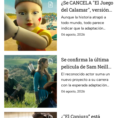
¿Se CANCELA "El Juego
del Calamar", versión
Estados Unidos? Esto
Aunque la historia atrapó a
todo mundo, todo parece
es lo que se sabe al
indicar que la adaptación
momento
podría ser cancelada:
06 agosto, 2026
Se confirma la última
película de Sam Neill
antes de morir: esto es
El reconocido actor suma un
nuevo proyecto a su carrera
lo que se sabe hasta
con la esperada adaptación
ahora
cinematográfica del popular
06 agosto, 2026
videojuego.
¿"El Conjuro” está