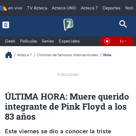
en vivo
TV Azteca
Azteca UNO
Azteca 7
Deportes
Notic
Geek
Películas
Series
Especiales
En Vivo
Azteca 7
Chismes de famosos internacionales
Nota
PUBLICIDAD
ÚLTIMA HORA: Muere querido
integrante de Pink Floyd a los
83 años
Este viernes se dio a conocer la triste