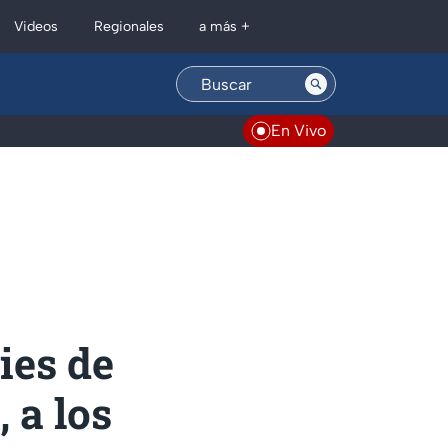
Regionales
Videos
a más +
En Vivo
ies de
 a los