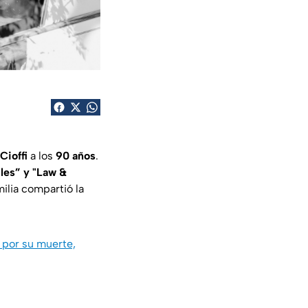
Cioffi
a los
90 años
.
les” y "Law &
ilia compartió la
 por su muerte,