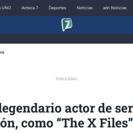
a UNO
Azteca 7
Deportes
Noticias
adn Noticias
ota
PUBLICIDAD
egendario actor de ser
ión, como “The X Files”,