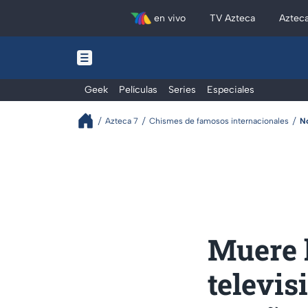
en vivo
TV Azteca
Aztec
Geek
Películas
Series
Especiales
Azteca 7
Chismes de famosos internacionales
N
Muere l
televis