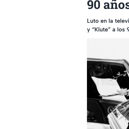
90 año
Luto en la tele
y “Klute” a los