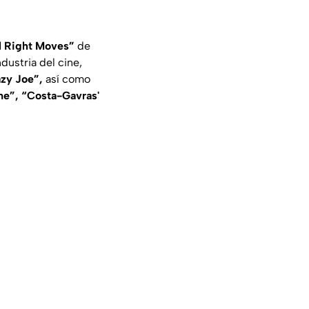
l Right Moves”
de
dustria del cine,
zy Joe”,
así como
me”, “Costa-Gavras'