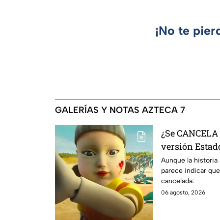
¡No te pier
GALERÍAS Y NOTAS AZTECA 7
¿Se CANCELA "
versión Estado
se sabe al mo
Aunque la historia
parece indicar que
cancelada:
06 agosto, 2026