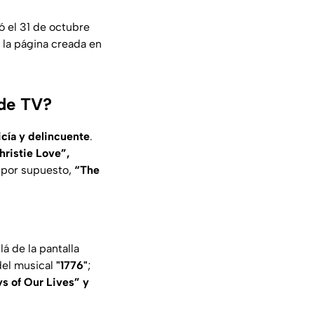
 el 31 de octubre
 la página creada en
 de TV?
icía y delincuente
.
hristie Love”,
 por supuesto,
“The
á de la pantalla
el musical
"1776"
;
s of Our Lives” y