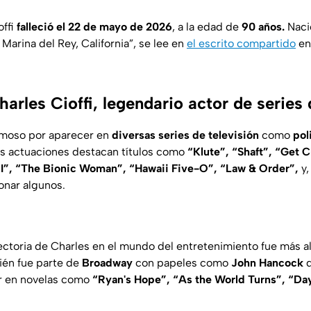
offi
falleció el 22 de mayo de 2026
, a la edad de
90 años.
Nació
 Marina del Rey, California”,
se lee en
el escrito compartido
en
arles Cioffi, legendario actor de series
famoso por aparecer en
diversas series de televisión
como
pol
es actuaciones destacan títulos como
“Klute”, “Shaft”, “Get C
I”, “The Bionic Woman”, “Hawaii Five-O”, “Law & Order”,
y,
onar algunos.
ectoria de Charles en el mundo del entretenimiento fue más all
bién fue parte de
Broadway
con papeles como
John Hancock
d
r en novelas como
“Ryan's Hope”, “As the World Turns”, “Day