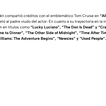
ién compartió créditos con el emblemático Tom Cruise en
“Al
tó al padre viudo del actor. En cuanto a su trayectoria en la in
n en títulos como
“Lucky Luciano”, “The Don Is Dead” y “Cra
e to Dinner”, “The Other Side of Midnight”, “Time After Ti
lliams: The Adventure Begins”, “Newsies” y “Used People”.