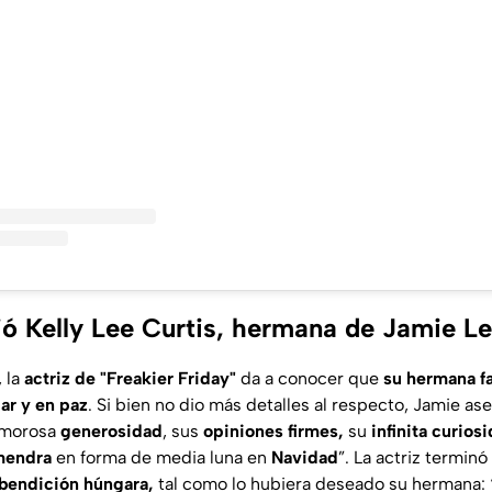
ó Kelly Lee Curtis, hermana de Jamie Le
, la
actriz de "Freakier Friday"
da a conocer que
su hermana fa
ar y en paz
. Si bien no dio más detalles al respecto, Jamie as
amorosa
generosidad
, sus
opiniones firmes,
su
infinita curios
lmendra
en forma de media luna en
Navidad
”
. La actriz terminó
bendición húngara,
tal como lo hubiera deseado su hermana: