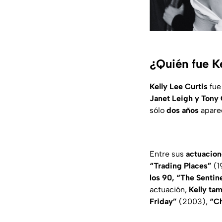
¿Quién fue Ke
Kelly Lee Curtis
fue
Janet Leigh y Tony 
sólo
dos años
aparec
Entre sus
actuacion
“Trading Places”
(1
los 90, “The Sentin
actuación,
Kelly ta
Friday”
(2003),
“Ch