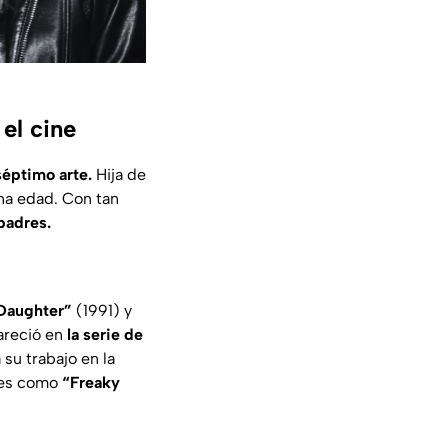
 el cine
séptimo arte.
Hija de
na edad. Con tan
padres.
 Daughter”
(1991) y
areció en
la serie de
su trabajo en la
nes como
“Freaky