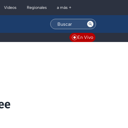
Regionales
Videos
a más +
En Vivo
ee