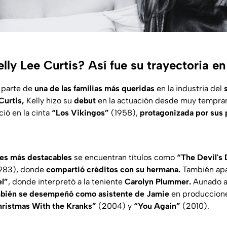
lly Lee Curtis? Así fue su trayectoria en
 parte de
una de las familias más queridas
en la industria del
Curtis,
Kelly hizo su
debut
en la actuación desde muy tempra
ió en la cinta
“Los Vikingos”
(1958),
protagonizada por sus 
es más destacables
se encuentran títulos como
“The Devil's
983), donde
compartió créditos con su hermana.
También ap
el”
, donde interpretó a la teniente
Carolyn Plummer.
Aunado a 
mbién se desempeñó como asistente de Jamie
en produccio
ristmas With the Kranks”
(2004) y
“You Again”
(2010).