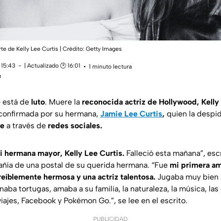
rte de Kelly Lee Curtis | Crédito: Getty Images
 15:43
| Actualizado 🕑 16:01
1 minuto lectura
u
e
está de
luto
. Muere la
reconocida actriz de Hollywood, Kelly 
 confirmada por su hermana,
Jamie Lee Curtis
,
quien la despid
je
a través de
redes sociales.
i hermana mayor, Kelly Lee Curtis.
Falleció esta mañana”,
escr
ñía de una postal de su querida hermana.
“Fue
mi primera a
reíblemente hermosa y una actriz talentosa.
Jugaba muy bien 
aba tortugas, amaba a su familia, la naturaleza, la música, la
viajes, Facebook y Pokémon Go.”
, se lee en el escrito.
PUBLICIDAD