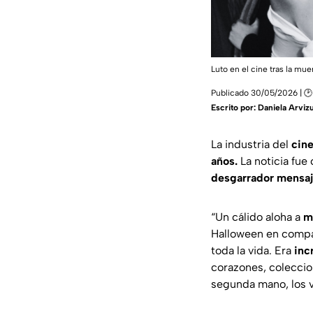
Luto en el cine tras la mue
Publicado 30/05/2026 | 🕑
Escrito por:
Daniela Arviz
La industria del
cin
años.
La noticia fue
desgarrador mensa
“Un cálido aloha a
m
Halloween en compa
toda la vida. Era
inc
corazones, coleccion
segunda mano, los 