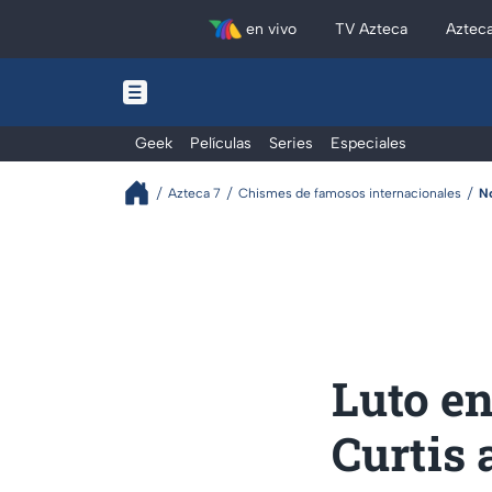
en vivo
TV Azteca
Aztec
Geek
Películas
Series
Especiales
Azteca 7
Chismes de famosos internacionales
N
Luto en
Curtis 