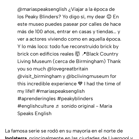
@mariaspeaksenglish
¿Viajar a la época de
los Peaky Blinders? Yo digo sí, my dear 😌 En
este museo puedes pasear por calles de hace
más de 100 años, entrar en casas y tiendas… y
ver a actores viviendo como en aquella época.
Y lo más loco: todo fue reconstruido brick by
brick con edificios reales 🤯 📍Black Country
Living Museum (cerca de Birmingham) Thank
you so much @lovegreatbritain
@visit_birmingham y @bclivingmuseum for
this incredible experience 💙 I had the time of
my life!!
#mariaspeaksenglish
#aprenderingles
#peakyblinders
#englishculture
♬ sonido original - Maria
Speaks English
La famosa serie se rodó en su mayoría en el norte de
Inglaterra
, principalmente en las ciudades de Liverpool y