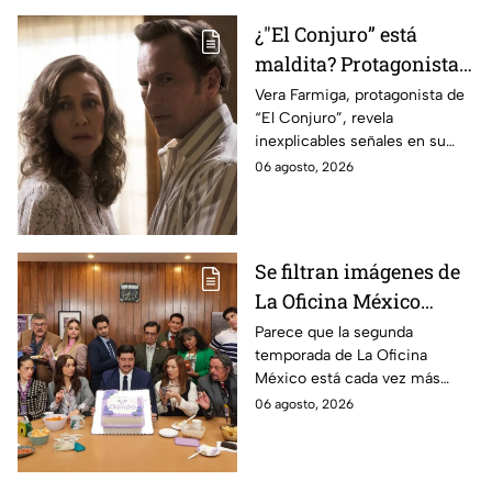
¿"El Conjuro” está
maldita? Protagonista
revela INQUIETANTES
Vera Farmiga, protagonista de
“El Conjuro”, revela
señales en su cuerpo
inexplicables señales en su
durante la grabación de
cuerpo durante el rodaje de la
06 agosto, 2026
la película
película
Se filtran imágenes de
La Oficina México
temporada 2 y un
Parece que la segunda
temporada de La Oficina
detalle desata teorías
México está cada vez más
entre los fans
cerca, pues el elenco ya se
06 agosto, 2026
encuentra en grabaciones y ya
se filtraron las primeras
imágenes del set.