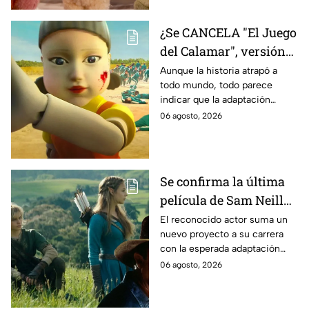
¿Se CANCELA "El Juego
del Calamar", versión
Estados Unidos? Esto
Aunque la historia atrapó a
todo mundo, todo parece
es lo que se sabe al
indicar que la adaptación
momento
podría ser cancelada:
06 agosto, 2026
Se confirma la última
película de Sam Neill
antes de morir: esto es
El reconocido actor suma un
nuevo proyecto a su carrera
lo que se sabe hasta
con la esperada adaptación
ahora
cinematográfica del popular
06 agosto, 2026
videojuego.