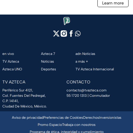
en vivo
Azteca 7
adn Noticias
TV Azteca
Noticias
a más +
Azteca UNO
Deportes
TV Azteca Internacional
TV AZTECA
CONTACTO
Periférico Sur 4121,
contacto@tvazteca.com
Col. Fuentes Del Pedregal,
55 1720 1313
| Conmutador
C.P. 14141,
Ciudad De México, México.
Aviso de privacidad
Preferencias de Cookies
Derechos
Inversionistas
Promo Espacio
Trabaja con nosotros
Programa de ética, integridad y cumplimiento