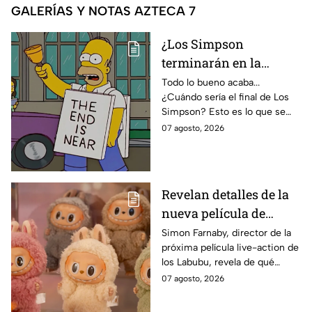
GALERÍAS Y NOTAS AZTECA 7
¿Los Simpson
terminarán en la
temporada 40? Actriz
Todo lo bueno acaba...
¿Cuándo sería el final de Los
de Bart Simpson da
Simpson? Esto es lo que se
IMPACTANTE
sabe:
07 agosto, 2026
declaración
Revelan detalles de la
nueva película de
Labubu: de qué tratará
Simon Farnaby, director de la
próxima película live-action de
y cuándo se estrena
los Labubu, revela de qué
tratará la cinta. Aquí te
07 agosto, 2026
contamos los detalles.