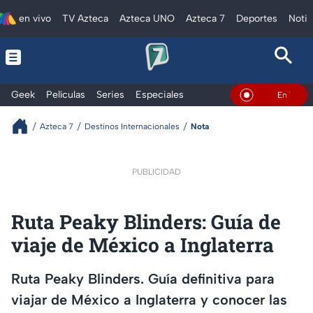
en vivo
TV Azteca
Azteca UNO
Azteca 7
Deportes
Notic
Geek
Películas
Series
Especiales
En Vivo
Azteca 7
Destinos Internacionales
Nota
PUBLICIDAD
Ruta Peaky Blinders: Guía de
viaje de México a Inglaterra
Ruta Peaky Blinders. Guía definitiva para
viajar de México a Inglaterra y conocer las