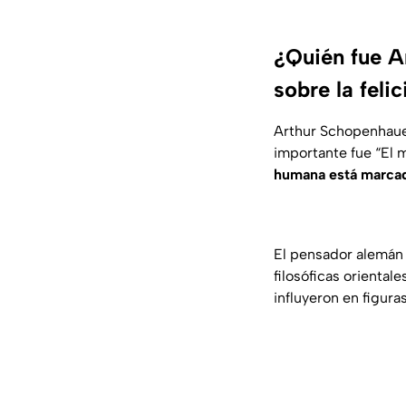
¿Quién fue A
sobre la feli
Arthur Schopenhauer
importante fue
“El 
humana está marcad
El pensador alemán 
filosóficas oriental
influyeron en figur