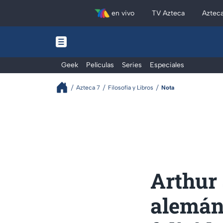
en vivo
TV Azteca
Aztec
Geek
Películas
Series
Especiales
Azteca 7
Filosofía y Libros
Nota
Arthur 
alemán: