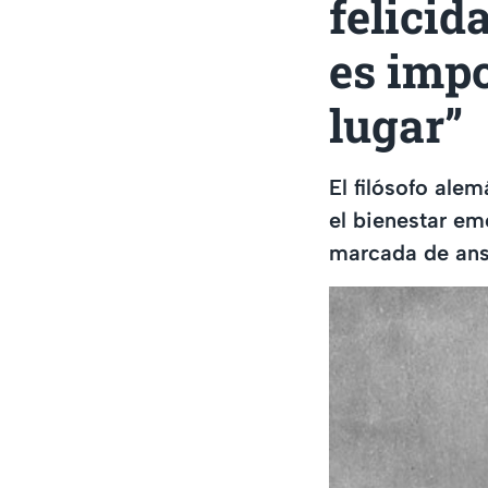
felicid
es impo
lugar”
El filósofo alem
el bienestar e
marcada de ans