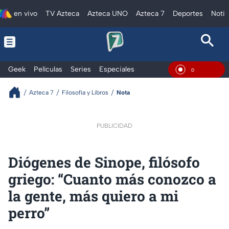
en vivo
TV Azteca
Azteca UNO
Azteca 7
Deportes
Notic
Geek
Películas
Series
Especiales
En Vivo
Azteca 7
Filosofía y Libros
Nota
PUBLICIDAD
Diógenes de Sinope, filósofo
griego: “Cuanto más conozco a
la gente, más quiero a mi
perro”