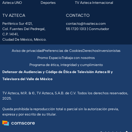
Azteca UNO
Deportes
TV Azteca Internacional
TV AZTECA
CONTACTO
Periférico Sur 4121,
contacto@tvazteca.com
Col. Fuentes Del Pedregal,
55 1720 1313
| Conmutador
C.P. 14141,
Ciudad De México, México.
Aviso de privacidad
Preferencias de Cookies
Derechos
Inversionistas
Promo Espacio
Trabaja con nosotros
Programa de ética, integridad y cumplimiento
Defensor de Audiencias y Código de Ética de Televisión Azteca III y
Televisora del Valle de México
TV Azteca, M.R. & ©, TV Azteca, S.A.B. de C.V. Todos los derechos reservados,
2025.
Queda prohibida la reproducción total o parcial sin la autorización previa,
expresa y por escrito de su titular.