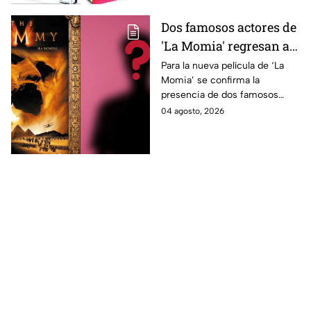
Dos famosos actores de
'La Momia' regresan a
la nueva película;
Para la nueva película de ‘La
Momia’ se confirma la
descubre de quiénes se
presencia de dos famosos
tratan
actores, ya se dio a conocer
04 agosto, 2026
de quiénes se tratan y cuándo
se estrena