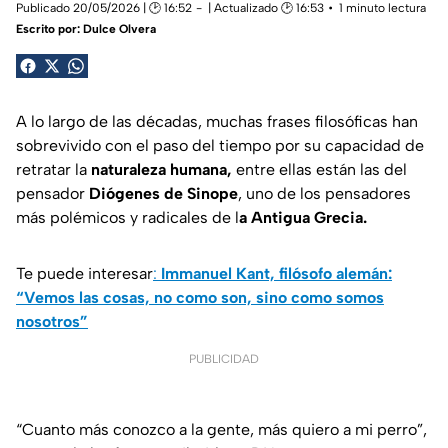
Publicado 20/05/2026 | 🕑 16:52
| Actualizado 🕑 16:53
1 minuto lectura
Escrito por:
Dulce Olvera
A lo largo de las décadas, muchas frases filosóficas han
sobrevivido con el paso del tiempo por su capacidad de
retratar la
naturaleza humana,
entre ellas están las del
pensador
Diógenes de Sinope
, uno de los pensadores
más polémicos y radicales de l
a Antigua Grecia.
Te puede interesar
:
Immanuel Kant, filósofo alemán:
“Vemos las cosas, no como son, sino como somos
nosotros”
PUBLICIDAD
“Cuanto más conozco a la gente, más quiero a mi perro”,