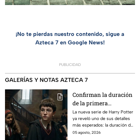
¡No te pierdas nuestro contenido, sigue a
Azteca 7 en Google News!
PUBLICIDAD
GALERÍAS Y NOTAS AZTECA 7
Confirman la duración
de la primera
temporada de Harry
La nueva serie de Harry Potter
ya reveló uno de sus detalles
Potter y emocionará a
más esperados: la duración de
los fans de los libros
la primera temporada basada
05 agosto, 2026
en los libros de J.K. Rowling.