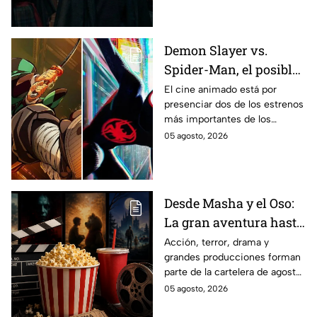
Demon Slayer vs.
Spider-Man, el posible
gran enfrentamiento
El cine animado está por
presenciar dos de los estrenos
en taquilla del 2027
más importantes de los
últimos años.
05 agosto, 2026
Desde Masha y el Oso:
La gran aventura hasta
El Final de la Calle Oak
Acción, terror, drama y
grandes producciones forman
con Anne Hathaway.
parte de la cartelera de agosto
Esta es la lista
en México.
05 agosto, 2026
completa de los