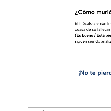
¿Cómo murió
El filósofo alemán
Im
cuasa de su falleci
(Es bueno / Está bie
siguen siendo anali
¡No te pier