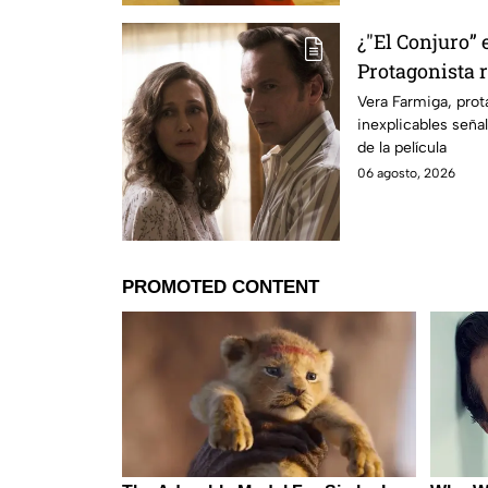
¿"El Conjuro” 
Protagonista
señales en su
Vera Farmiga, prot
inexplicables seña
grabación de l
de la película
06 agosto, 2026