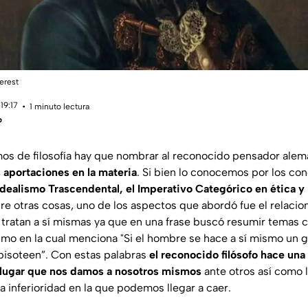
terest
19:17
1 minuto lectura
o
os de filosofía hay que nombrar al reconocido pensador ale
 aportaciones en la materia
. Si bien lo conocemos por los co
Idealismo Trascendental, el Imperativo Categórico en ética y 
tre otras cosas, uno de los aspectos que abordó fue el relacio
 tratan a sí mismas ya que en una frase buscó resumir temas c
smo en la cual menciona
"Si el hombre se hace a sí mismo un 
pisoteen”
. Con estas palabras
el reconocido filósofo hace una 
l lugar que nos damos a nosotros mismos
ante otros así como l
ia inferioridad en la que podemos llegar a caer.