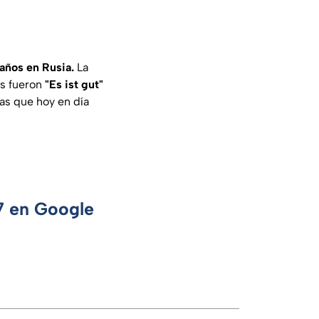
 años en Rusia.
La
as fueron
"Es ist gut"
as que hoy en día
 7 en Google