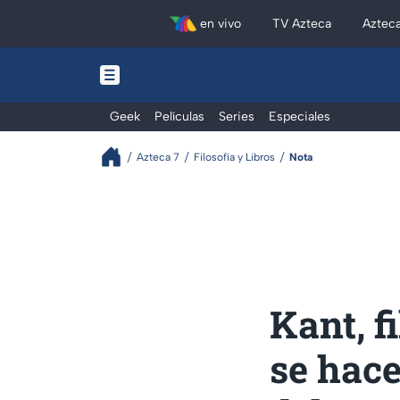
en vivo
TV Azteca
Aztec
Geek
Películas
Series
Especiales
Azteca 7
Filosofía y Libros
Nota
Kant, f
se hace