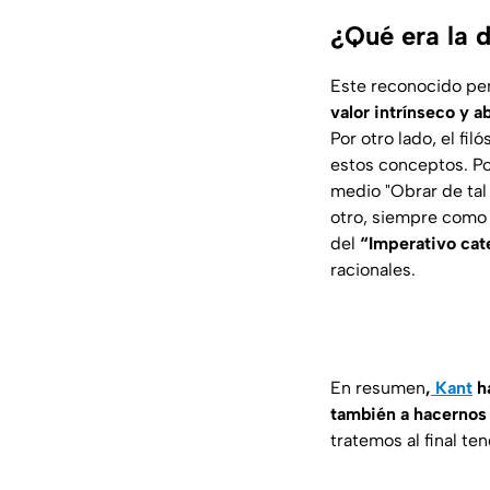
¿Qué era la 
Este reconocido pen
valor intrínseco y a
Por otro lado, el fi
estos conceptos. Po
medio
"Obrar de ta
otro, siempre como
del
“Imperativo cat
racionales.
En resumen
,
Kant
ha
también a hacernos
tratemos al final t