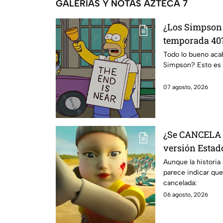
GALERÍAS Y NOTAS AZTECA 7
¿Los Simpson 
temporada 40?
da IMPACTANT
Todo lo bueno acaba
Simpson? Esto es 
07 agosto, 2026
¿Se CANCELA "
versión Estado
se sabe al mo
Aunque la historia
parece indicar que
cancelada:
06 agosto, 2026