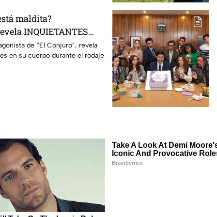
está maldita?
 revela INQUIETANTES
 cuerpo durante la
agonista de “El Conjuro”, revela
les en su cuerpo durante el rodaje
a película