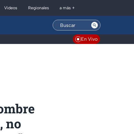
Regionales
Videos
a más +
En Vivo
hombre
, no