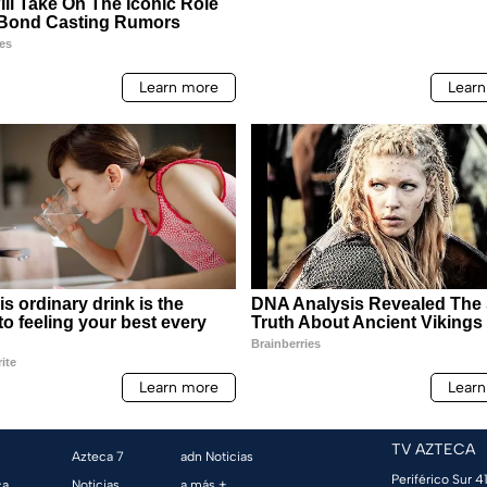
TV AZTECA
Azteca 7
adn Noticias
Periférico Sur 41
ca
Noticias
a más +