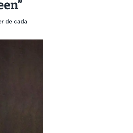
een”
er de cada