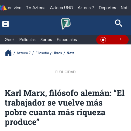
en vivo
TV Azteca
Azteca UNO
Azteca 7
Deportes
Notic
Geek
Películas
Series
Especiales
En Vivo
Azteca 7
Filosofía y Libros
Nota
PUBLICIDAD
Karl Marx, filósofo alemán: “El
trabajador se vuelve más
pobre cuanta más riqueza
produce”