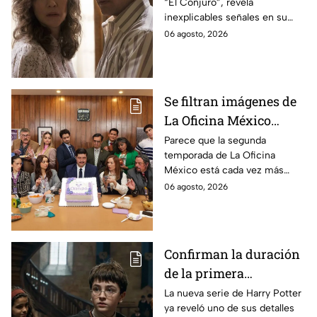
“El Conjuro”, revela
señales en su cuerpo
inexplicables señales en su
durante la grabación de
cuerpo durante el rodaje de la
06 agosto, 2026
la película
película
Se filtran imágenes de
La Oficina México
temporada 2 y un
Parece que la segunda
temporada de La Oficina
detalle desata teorías
México está cada vez más
entre los fans
cerca, pues el elenco ya se
06 agosto, 2026
encuentra en grabaciones y ya
se filtraron las primeras
imágenes del set.
Confirman la duración
de la primera
temporada de Harry
La nueva serie de Harry Potter
ya reveló uno de sus detalles
Potter y emocionará a