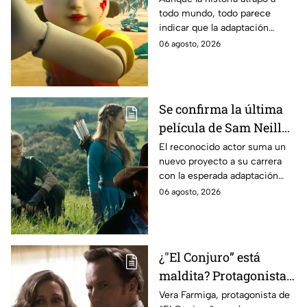
todo mundo, todo parece
es lo que se sabe al
indicar que la adaptación
momento
podría ser cancelada:
06 agosto, 2026
Se confirma la última
película de Sam Neill
antes de morir: esto es
El reconocido actor suma un
nuevo proyecto a su carrera
lo que se sabe hasta
con la esperada adaptación
ahora
cinematográfica del popular
06 agosto, 2026
videojuego.
¿"El Conjuro” está
maldita? Protagonista
revela INQUIETANTES
Vera Farmiga, protagonista de