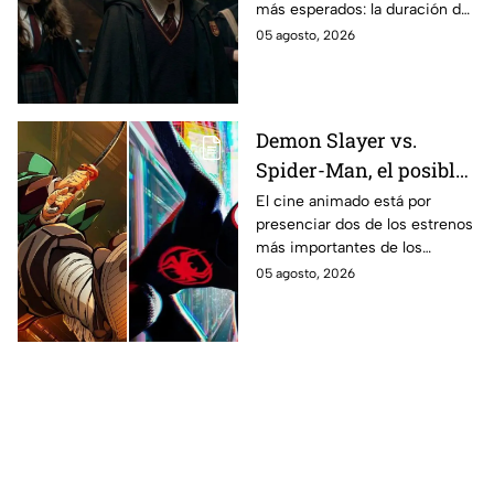
más esperados: la duración de
los fans de los libros
la primera temporada basada
05 agosto, 2026
en los libros de J.K. Rowling.
Demon Slayer vs.
Spider-Man, el posible
gran enfrentamiento
El cine animado está por
presenciar dos de los estrenos
en taquilla del 2027
más importantes de los
últimos años.
05 agosto, 2026