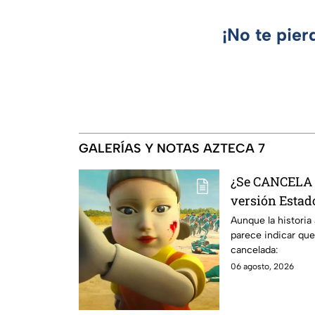
¡No te pier
GALERÍAS Y NOTAS AZTECA 7
¿Se CANCELA "
versión Estado
se sabe al mo
Aunque la historia
parece indicar que
cancelada:
06 agosto, 2026