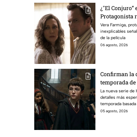
¿"El Conjuro” 
Protagonista
señales en su
Vera Farmiga, prot
inexplicables seña
grabación de l
de la película
06 agosto, 2026
Confirman la 
temporada de 
emocionará a l
La nueva serie de 
detalles más esper
temporada basada e
05 agosto, 2026