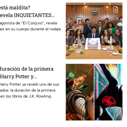
está maldita?
 revela INQUIETANTES
 cuerpo durante la
agonista de “El Conjuro”, revela
les en su cuerpo durante el rodaje
a película
duración de la primera
Harry Potter y
os fans de los libros
Harry Potter ya reveló uno de sus
ados: la duración de la primera
n los libros de J.K. Rowling.