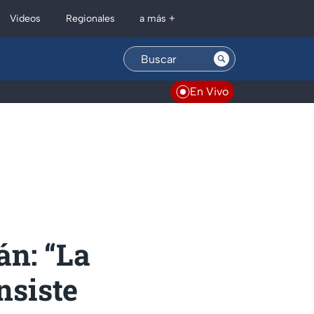
Regionales
Videos
a más +
En Vivo
án: “La
nsiste