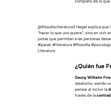
completo de lo que 
@filosofia.literatura3
Hegel explica que l
“hacer lo que uno quiere”, sino en vivir 
justas que permitan a las personas desarro
#parati
#literatura
#filosofia
#psicologi
Literatura
¿Quién fue F
Georg Wilhelm Frie
idealismo, siendo u
pensar al incluir la
d
través de la
contrad