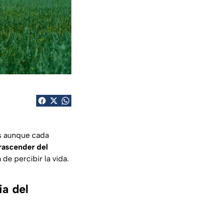
s aunque cada
trascender del
 de percibir la vida.
ia del