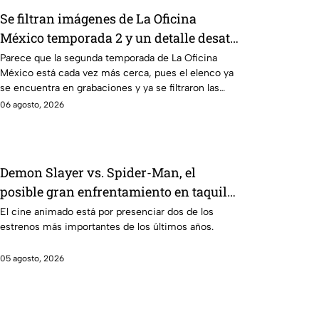
Se filtran imágenes de La Oficina
México temporada 2 y un detalle desata
teorías entre los fans
Parece que la segunda temporada de La Oficina
México está cada vez más cerca, pues el elenco ya
se encuentra en grabaciones y ya se filtraron las
primeras imágenes del set.
06 agosto, 2026
Demon Slayer vs. Spider-Man, el
posible gran enfrentamiento en taquilla
del 2027
El cine animado está por presenciar dos de los
estrenos más importantes de los últimos años.
05 agosto, 2026