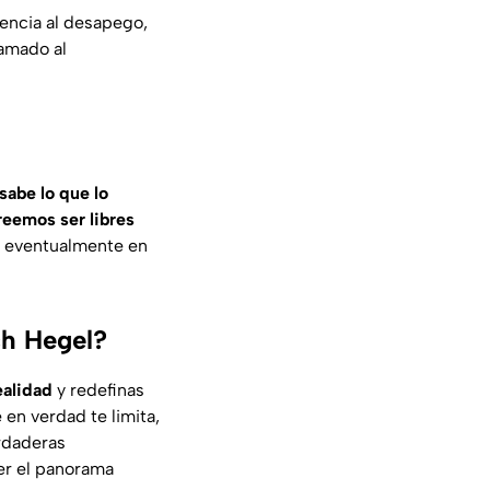
encia al desapego,
lamado al
sabe lo que lo
eemos ser libres
 eventualmente en
ch Hegel?
ealidad
y redefinas
 en verdad te limita,
rdaderas
er el panorama