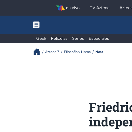
en vivo
TV Azteca
Aztec
Geek
Películas
Series
Especiales
Azteca 7
Filosofía y Libros
Nota
Friedri
indepe