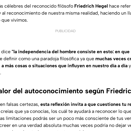
ás célebres del reconocido filósofo
Friedrich Hegel
hace refer
y al reconocimiento de nuestra misma realidad, haciendo un l
 que vivimos.
PUBLICIDAD
e dice
"la independencia del hombre consiste en esto: en que 
 definir como una paradoja filosófica ya que
muchas veces cr
 a más cosas o situaciones que influyen en nuestro día a día
y
.
valor del autoconocimiento según Friedri
 en falsas certezas,
esta reflexión invita a que cuestiones tu r
reías que ya conocías, los cuál te ayudará a reconocer lo que
as limitaciones podrás ser un poco más consciente de tus ve
 creer en una verdad absoluta muchas veces podría no dejar v