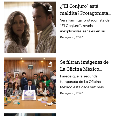
¿"El Conjuro” está
maldita? Protagonista
revela INQUIETANTES
Vera Farmiga, protagonista de
“El Conjuro”, revela
señales en su cuerpo
inexplicables señales en su
durante la grabación de
cuerpo durante el rodaje de la
06 agosto, 2026
la película
película
Se filtran imágenes de
La Oficina México
temporada 2 y un
Parece que la segunda
temporada de La Oficina
detalle desata teorías
México está cada vez más
entre los fans
cerca, pues el elenco ya se
06 agosto, 2026
encuentra en grabaciones y ya
se filtraron las primeras
imágenes del set.