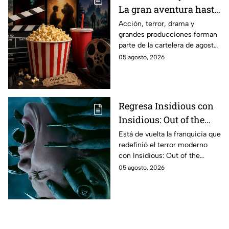
La gran aventura hasta
El Final de la Calle Oak
Acción, terror, drama y
grandes producciones forman
con Anne Hathaway.
parte de la cartelera de agosto
Esta es la lista
en México.
05 agosto, 2026
completa de los
estrenos en cines para
agosto de 2026 en
México
Regresa Insidious con
Insidious: Out of the
Further; esto revela el
Está de vuelta la franquicia que
redefinió el terror moderno
aterrador primer tráiler
con Insidious: Out of the
Further. Te contamos todo lo
05 agosto, 2026
que se sabe de la película para
que no te la pierdas.