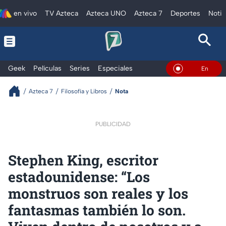
en vivo
TV Azteca
Azteca UNO
Azteca 7
Deportes
Notic
Geek
Películas
Series
Especiales
En Vivo
Azteca 7
Filosofía y Libros
Nota
PUBLICIDAD
Stephen King, escritor
estadounidense: “Los
monstruos son reales y los
fantasmas también lo son.