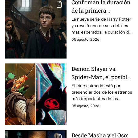
Confirman la duración
de la primera
temporada de Harry
La nueva serie de Harry Potter
ya reveló uno de sus detalles
Potter y emocionará a
más esperados: la duración de
los fans de los libros
la primera temporada basada
05 agosto, 2026
en los libros de J.K. Rowling.
Demon Slayer vs.
Spider-Man, el posible
gran enfrentamiento
El cine animado está por
presenciar dos de los estrenos
en taquilla del 2027
más importantes de los
últimos años.
05 agosto, 2026
Desde Masha y el Oso: