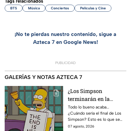
Tags relacionados
BTS
Música
Conciertos
Películas y Cine
¡No te pierdas nuestro contenido, sigue a
Azteca 7 en Google News!
PUBLICIDAD
GALERÍAS Y NOTAS AZTECA 7
¿Los Simpson
terminarán en la
temporada 40? Actriz
Todo lo bueno acaba...
¿Cuándo sería el final de Los
de Bart Simpson da
Simpson? Esto es lo que se
IMPACTANTE
sabe:
07 agosto, 2026
declaración