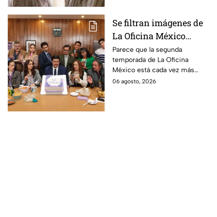
Se filtran imágenes de
La Oficina México
temporada 2 y un
Parece que la segunda
temporada de La Oficina
detalle desata teorías
México está cada vez más
entre los fans
cerca, pues el elenco ya se
06 agosto, 2026
encuentra en grabaciones y ya
se filtraron las primeras
imágenes del set.