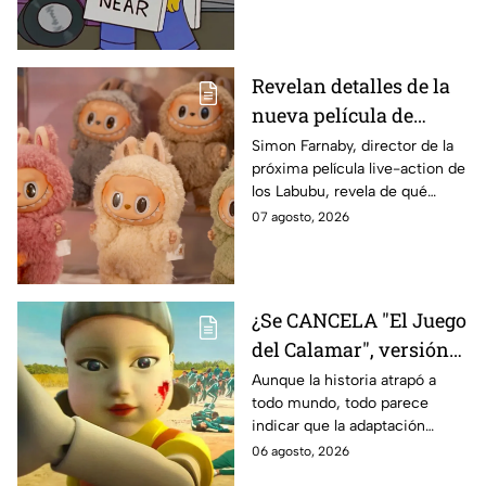
Revelan detalles de la
nueva película de
Labubu: de qué tratará
Simon Farnaby, director de la
próxima película live-action de
y cuándo se estrena
los Labubu, revela de qué
tratará la cinta. Aquí te
07 agosto, 2026
contamos los detalles.
¿Se CANCELA "El Juego
del Calamar", versión
Estados Unidos? Esto
Aunque la historia atrapó a
todo mundo, todo parece
es lo que se sabe al
indicar que la adaptación
momento
podría ser cancelada:
06 agosto, 2026