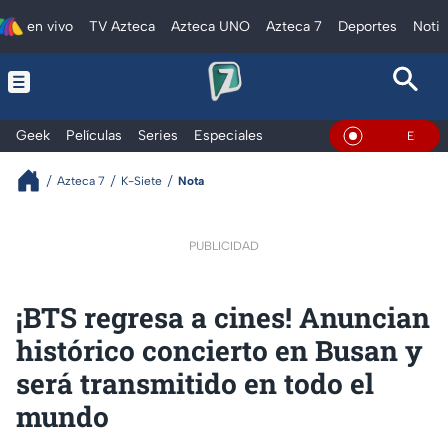
en vivo
TV Azteca
Azteca UNO
Azteca 7
Deportes
Notic
Geek
Películas
Series
Especiales
En Vivo
Azteca 7
K-Siete
Nota
PUBLICIDAD
¡BTS regresa a cines! Anuncian
histórico concierto en Busan y
será transmitido en todo el
mundo