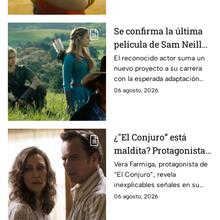
Se confirma la última
película de Sam Neill
antes de morir: esto es
El reconocido actor suma un
nuevo proyecto a su carrera
lo que se sabe hasta
con la esperada adaptación
ahora
cinematográfica del popular
06 agosto, 2026
videojuego.
¿"El Conjuro” está
maldita? Protagonista
revela INQUIETANTES
Vera Farmiga, protagonista de
“El Conjuro”, revela
señales en su cuerpo
inexplicables señales en su
durante la grabación de
cuerpo durante el rodaje de la
06 agosto, 2026
la película
película