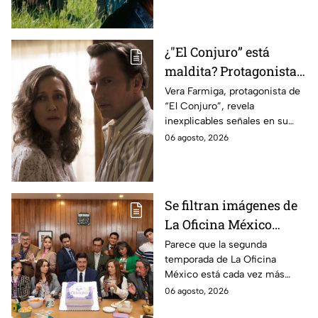
¿"El Conjuro” está
maldita? Protagonista
revela INQUIETANTES
Vera Farmiga, protagonista de
“El Conjuro”, revela
señales en su cuerpo
inexplicables señales en su
durante la grabación de
cuerpo durante el rodaje de la
06 agosto, 2026
la película
película
Se filtran imágenes de
La Oficina México
temporada 2 y un
Parece que la segunda
temporada de La Oficina
detalle desata teorías
México está cada vez más
entre los fans
cerca, pues el elenco ya se
06 agosto, 2026
encuentra en grabaciones y ya