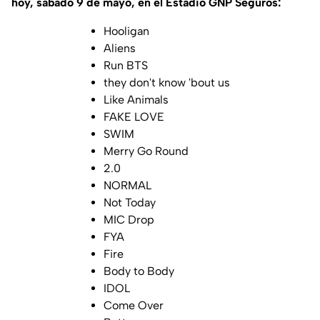
hoy, sábado 9 de mayo, en el Estadio GNP Seguros:
Hooligan
Aliens
Run BTS
they don't know 'bout us
Like Animals
FAKE LOVE
SWIM
Merry Go Round
2.0
NORMAL
Not Today
MIC Drop
FYA
Fire
Body to Body
IDOL
Come Over