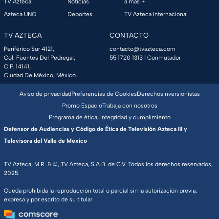
TV Azteca
Noticias
a más +
Azteca UNO
Deportes
TV Azteca Internacional
TV AZTECA
CONTACTO
Periférico Sur 4121,
contacto@tvazteca.com
Col. Fuentes Del Pedregal,
55 1720 1313
| Conmutador
C.P. 14141,
Ciudad De México, México.
Aviso de privacidad
Preferencias de Cookies
Derechos
Inversionistas
Promo Espacio
Trabaja con nosotros
Programa de ética, integridad y cumplimiento
Defensor de Audiencias y Código de Ética de Televisión Azteca III y
Televisora del Valle de México
TV Azteca, M.R. & ©, TV Azteca, S.A.B. de C.V. Todos los derechos reservados,
2025.
Queda prohibida la reproducción total o parcial sin la autorización previa,
expresa y por escrito de su titular.