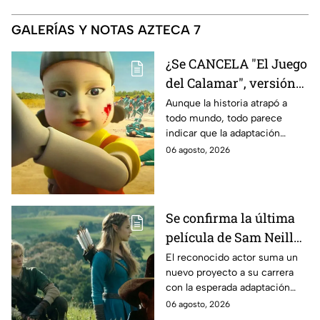
GALERÍAS Y NOTAS AZTECA 7
¿Se CANCELA "El Juego
del Calamar", versión
Estados Unidos? Esto
Aunque la historia atrapó a
todo mundo, todo parece
es lo que se sabe al
indicar que la adaptación
momento
podría ser cancelada:
06 agosto, 2026
Se confirma la última
película de Sam Neill
antes de morir: esto es
El reconocido actor suma un
nuevo proyecto a su carrera
lo que se sabe hasta
con la esperada adaptación
ahora
cinematográfica del popular
06 agosto, 2026
videojuego.