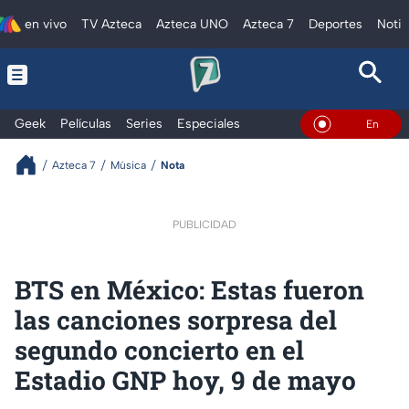
en vivo
TV Azteca
Azteca UNO
Azteca 7
Deportes
Notic
Geek
Películas
Series
Especiales
En Vivo
Azteca 7
Música
Nota
PUBLICIDAD
BTS en México: Estas fueron
las canciones sorpresa del
segundo concierto en el
Estadio GNP hoy, 9 de mayo