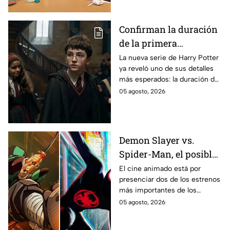
se filtraron las primeras
imágenes del set.
Confirman la duración
de la primera
temporada de Harry
La nueva serie de Harry Potter
ya reveló uno de sus detalles
Potter y emocionará a
más esperados: la duración de
los fans de los libros
la primera temporada basada
05 agosto, 2026
en los libros de J.K. Rowling.
Demon Slayer vs.
Spider-Man, el posible
gran enfrentamiento
El cine animado está por
presenciar dos de los estrenos
en taquilla del 2027
más importantes de los
últimos años.
05 agosto, 2026