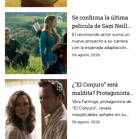
Se confirma la última
película de Sam Neill
antes de morir: esto es
El reconocido actor suma un
nuevo proyecto a su carrera
lo que se sabe hasta
con la esperada adaptación
ahora
cinematográfica del popular
06 agosto, 2026
videojuego.
¿"El Conjuro” está
maldita? Protagonista
revela INQUIETANTES
Vera Farmiga, protagonista de
“El Conjuro”, revela
señales en su cuerpo
inexplicables señales en su
durante la grabación de
cuerpo durante el rodaje de la
06 agosto, 2026
la película
película