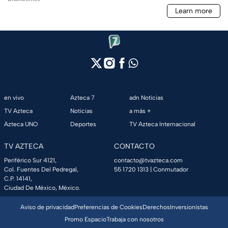
en vivo
Azteca 7
adn Noticias
TV Azteca
Noticias
a más +
Azteca UNO
Deportes
TV Azteca Internacional
TV AZTECA
CONTACTO
Periférico Sur 4121,
contacto@tvazteca.com
Col. Fuentes Del Pedregal,
55 1720 1313
| Conmutador
C.P. 14141,
Ciudad De México, México.
Aviso de privacidad
Preferencias de Cookies
Derechos
Inversionistas
Promo Espacio
Trabaja con nosotros