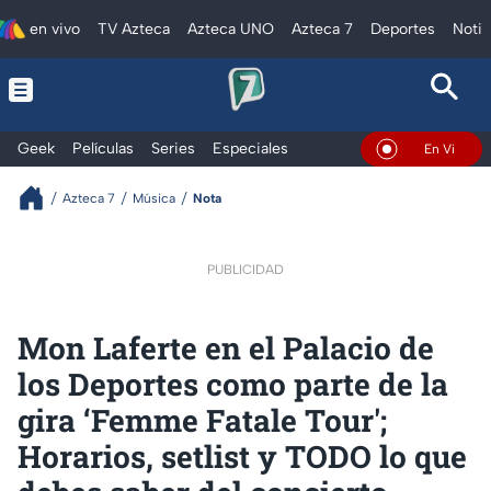
en vivo
TV Azteca
Azteca UNO
Azteca 7
Deportes
Notic
Geek
Películas
Series
Especiales
En Vivo
Azteca 7
Música
Nota
PUBLICIDAD
Mon Laferte en el Palacio de
los Deportes como parte de la
gira ‘Femme Fatale Tour';
Horarios, setlist y TODO lo que