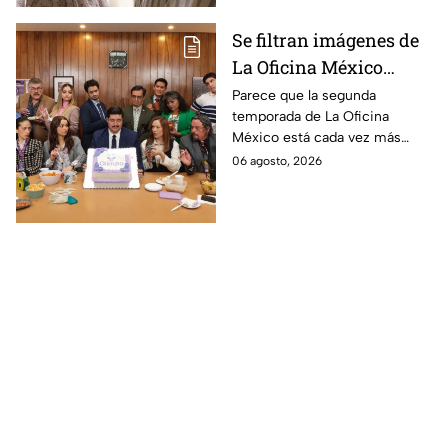
Se filtran imágenes de
La Oficina México
temporada 2 y un
Parece que la segunda
temporada de La Oficina
detalle desata teorías
México está cada vez más
entre los fans
cerca, pues el elenco ya se
06 agosto, 2026
encuentra en grabaciones y ya
se filtraron las primeras
imágenes del set.