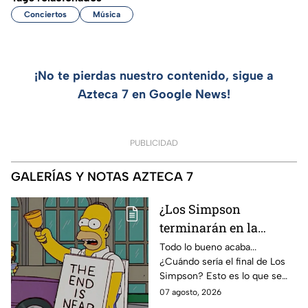
Conciertos
Música
¡No te pierdas nuestro contenido, sigue a
Azteca 7 en Google News!
PUBLICIDAD
GALERÍAS Y NOTAS AZTECA 7
¿Los Simpson
terminarán en la
temporada 40? Actriz
Todo lo bueno acaba...
¿Cuándo sería el final de Los
de Bart Simpson da
Simpson? Esto es lo que se
IMPACTANTE
sabe:
07 agosto, 2026
declaración