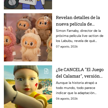
Revelan detalles de la
nueva película de
Labubu: de qué tratará
Simon Farnaby, director de la
próxima película live-action de
y cuándo se estrena
los Labubu, revela de qué
tratará la cinta. Aquí te
07 agosto, 2026
contamos los detalles.
¿Se CANCELA "El Juego
del Calamar", versión
Estados Unidos? Esto
Aunque la historia atrapó a
todo mundo, todo parece
es lo que se sabe al
indicar que la adaptación
momento
podría ser cancelada:
06 agosto, 2026