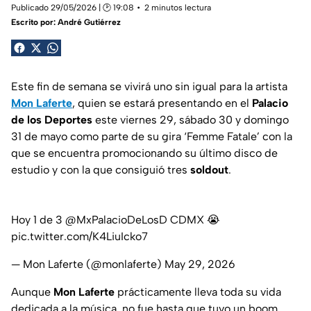
Publicado 29/05/2026 | 🕑 19:08
2 minutos lectura
Escrito por:
André Gutiérrez
Este fin de semana se vivirá uno sin igual para la artista
Mon Laferte
, quien se estará presentando en el
Palacio
de los Deportes
este viernes 29, sábado 30 y domingo
31 de mayo como parte de su gira ‘Femme Fatale’ con la
que se encuentra promocionando su último disco de
estudio y con la que consiguió tres
soldout
.
Hoy 1 de 3
@MxPalacioDeLosD
CDMX 😭
pic.twitter.com/K4LiuIcko7
— Mon Laferte (@monlaferte)
May 29, 2026
Aunque
Mon Laferte
prácticamente lleva toda su vida
dedicada a la música, no fue hasta que tuvo un boom