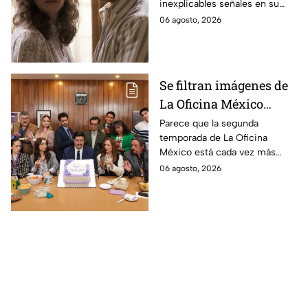
inexplicables señales en su
durante la grabación de
cuerpo durante el rodaje de la
06 agosto, 2026
la película
película
Se filtran imágenes de
La Oficina México
temporada 2 y un
Parece que la segunda
temporada de La Oficina
detalle desata teorías
México está cada vez más
entre los fans
cerca, pues el elenco ya se
06 agosto, 2026
encuentra en grabaciones y ya
se filtraron las primeras
imágenes del set.