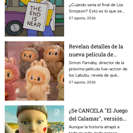
¿Cuándo sería el final de Los
de Bart Simpson da
Simpson? Esto es lo que se
IMPACTANTE
sabe:
07 agosto, 2026
declaración
Revelan detalles de la
nueva película de
Labubu: de qué tratará
Simon Farnaby, director de la
próxima película live-action de
y cuándo se estrena
los Labubu, revela de qué
tratará la cinta. Aquí te
07 agosto, 2026
contamos los detalles.
¿Se CANCELA "El Juego
del Calamar", versión
Estados Unidos? Esto
Aunque la historia atrapó a