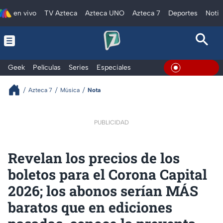
en vivo
TV Azteca
Azteca UNO
Azteca 7
Deportes
Notic
Geek
Películas
Series
Especiales
En Vivo
Azteca 7
Música
Nota
PUBLICIDAD
Revelan los precios de los
boletos para el Corona Capital
2026; los abonos serían MÁS
baratos que en ediciones