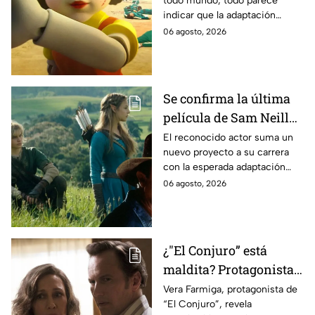
todo mundo, todo parece
es lo que se sabe al
indicar que la adaptación
momento
podría ser cancelada:
06 agosto, 2026
Se confirma la última
película de Sam Neill
antes de morir: esto es
El reconocido actor suma un
nuevo proyecto a su carrera
lo que se sabe hasta
con la esperada adaptación
ahora
cinematográfica del popular
06 agosto, 2026
videojuego.
¿"El Conjuro” está
maldita? Protagonista
revela INQUIETANTES
Vera Farmiga, protagonista de
“El Conjuro”, revela
señales en su cuerpo