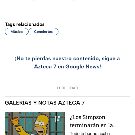
Tags relacionados
Música
Conciertos
¡No te pierdas nuestro contenido, sigue a
Azteca 7 en Google News!
PUBLICIDAD
GALERÍAS Y NOTAS AZTECA 7
¿Los Simpson
terminarán en la
temporada 40? Actriz
Todo lo bueno acaba...