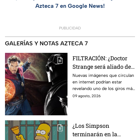
Azteca 7 en Google News!
PUBLICIDAD
GALERÍAS Y NOTAS AZTECA 7
FILTRACIÓN: ¿Doctor
Strange será aliado de
Doctor Doom en
Nuevas imágenes que circulan
en internet podrían estar
Avengers: Doomsday?
revelando uno de los giros más
Esto revelan las nuevas
inesperados de Doctor Strange
09 agosto, 2026
imágenes filtradas
en Avengers: Doomsday.
¿Los Simpson
terminarán en la