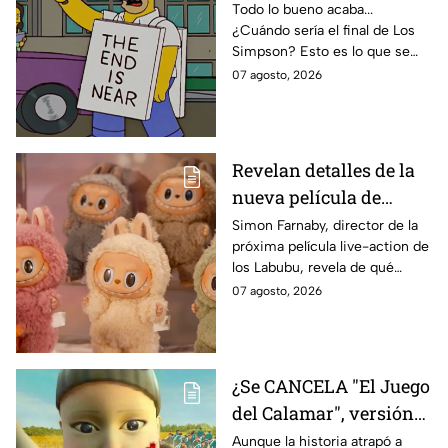
temporada 40? Actriz
Todo lo bueno acaba...
¿Cuándo sería el final de Los
de Bart Simpson da
Simpson? Esto es lo que se
IMPACTANTE
sabe:
07 agosto, 2026
declaración
Revelan detalles de la
nueva película de
Labubu: de qué tratará
Simon Farnaby, director de la
próxima película live-action de
y cuándo se estrena
los Labubu, revela de qué
tratará la cinta. Aquí te
07 agosto, 2026
contamos los detalles.
¿Se CANCELA "El Juego
del Calamar", versión
Estados Unidos? Esto
Aunque la historia atrapó a