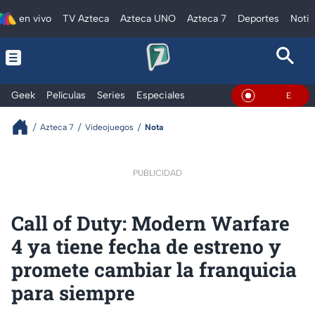
en vivo
TV Azteca
Azteca UNO
Azteca 7
Deportes
Notic
Geek
Películas
Series
Especiales
En Vivo
Azteca 7
Videojuegos
Nota
PUBLICIDAD
Call of Duty: Modern Warfare
4 ya tiene fecha de estreno y
promete cambiar la franquicia
para siempre