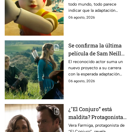
todo mundo, todo parece
es lo que se sabe al
indicar que la adaptación
momento
podría ser cancelada:
06 agosto, 2026
Se confirma la última
película de Sam Neill
antes de morir: esto es
El reconocido actor suma un
nuevo proyecto a su carrera
lo que se sabe hasta
con la esperada adaptación
ahora
cinematográfica del popular
06 agosto, 2026
videojuego.
¿"El Conjuro” está
maldita? Protagonista
revela INQUIETANTES
Vera Farmiga, protagonista de
“El Conjuro”, revela