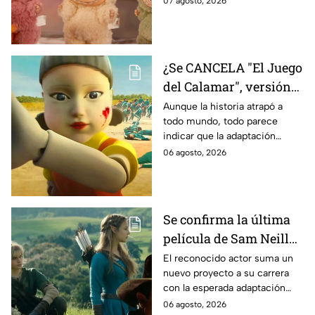
07 agosto, 2026
contamos los detalles.
¿Se CANCELA "El Juego
del Calamar", versión
Estados Unidos? Esto
Aunque la historia atrapó a
todo mundo, todo parece
es lo que se sabe al
indicar que la adaptación
momento
podría ser cancelada:
06 agosto, 2026
Se confirma la última
película de Sam Neill
antes de morir: esto es
El reconocido actor suma un
nuevo proyecto a su carrera
lo que se sabe hasta
con la esperada adaptación
ahora
cinematográfica del popular
06 agosto, 2026