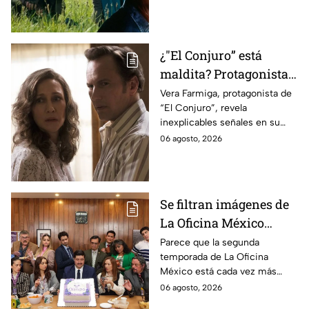
videojuego.
¿"El Conjuro” está
maldita? Protagonista
revela INQUIETANTES
Vera Farmiga, protagonista de
“El Conjuro”, revela
señales en su cuerpo
inexplicables señales en su
durante la grabación de
cuerpo durante el rodaje de la
06 agosto, 2026
la película
película
Se filtran imágenes de
La Oficina México
temporada 2 y un
Parece que la segunda
temporada de La Oficina
detalle desata teorías
México está cada vez más
entre los fans
cerca, pues el elenco ya se
06 agosto, 2026
encuentra en grabaciones y ya