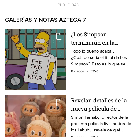
PUBLICIDAD
GALERÍAS Y NOTAS AZTECA 7
¿Los Simpson
terminarán en la
temporada 40? Actriz
Todo lo bueno acaba...
¿Cuándo sería el final de Los
de Bart Simpson da
Simpson? Esto es lo que se
IMPACTANTE
sabe:
07 agosto, 2026
declaración
Revelan detalles de la
nueva película de
Labubu: de qué tratará
Simon Farnaby, director de la
próxima película live-action de
y cuándo se estrena
los Labubu, revela de qué
tratará la cinta. Aquí te