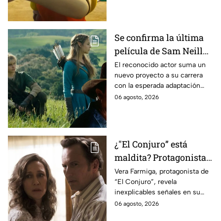
Se confirma la última
película de Sam Neill
antes de morir: esto es
El reconocido actor suma un
nuevo proyecto a su carrera
lo que se sabe hasta
con la esperada adaptación
ahora
cinematográfica del popular
06 agosto, 2026
videojuego.
¿"El Conjuro” está
maldita? Protagonista
revela INQUIETANTES
Vera Farmiga, protagonista de
“El Conjuro”, revela
señales en su cuerpo
inexplicables señales en su
durante la grabación de
cuerpo durante el rodaje de la
06 agosto, 2026
la película
película