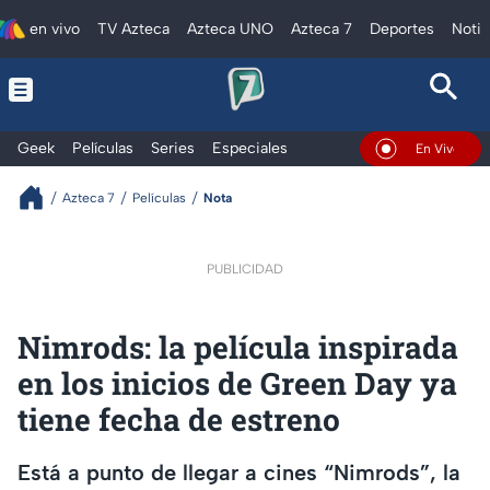
en vivo
TV Azteca
Azteca UNO
Azteca 7
Deportes
Notic
Geek
Películas
Series
Especiales
En Vivo
Azteca 7
Películas
Nota
PUBLICIDAD
Nimrods: la película inspirada
en los inicios de Green Day ya
tiene fecha de estreno
Está a punto de llegar a cines “Nimrods”, la