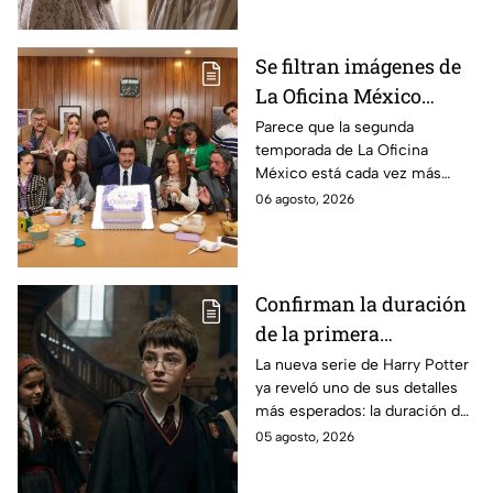
Se filtran imágenes de
La Oficina México
temporada 2 y un
Parece que la segunda
temporada de La Oficina
detalle desata teorías
México está cada vez más
entre los fans
cerca, pues el elenco ya se
06 agosto, 2026
encuentra en grabaciones y ya
se filtraron las primeras
imágenes del set.
Confirman la duración
de la primera
temporada de Harry
La nueva serie de Harry Potter
ya reveló uno de sus detalles
Potter y emocionará a
más esperados: la duración de
los fans de los libros
la primera temporada basada
05 agosto, 2026
en los libros de J.K. Rowling.