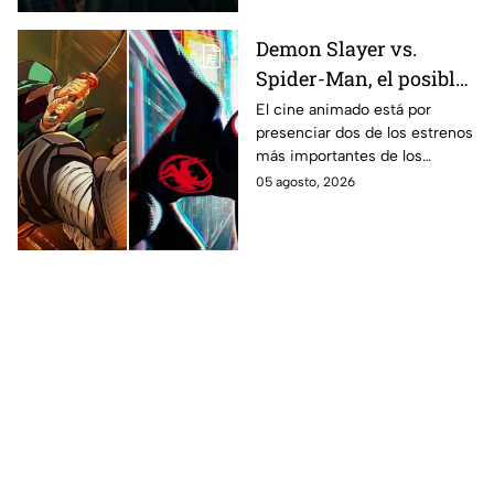
Demon Slayer vs.
Spider-Man, el posible
gran enfrentamiento
El cine animado está por
presenciar dos de los estrenos
en taquilla del 2027
más importantes de los
últimos años.
05 agosto, 2026