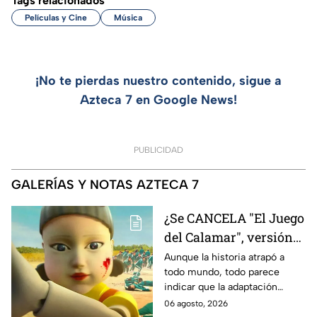
Tags relacionados
Películas y Cine
Música
¡No te pierdas nuestro contenido, sigue a
Azteca 7 en Google News!
PUBLICIDAD
GALERÍAS Y NOTAS AZTECA 7
¿Se CANCELA "El Juego
del Calamar", versión
Estados Unidos? Esto
Aunque la historia atrapó a
todo mundo, todo parece
es lo que se sabe al
indicar que la adaptación
momento
podría ser cancelada:
06 agosto, 2026