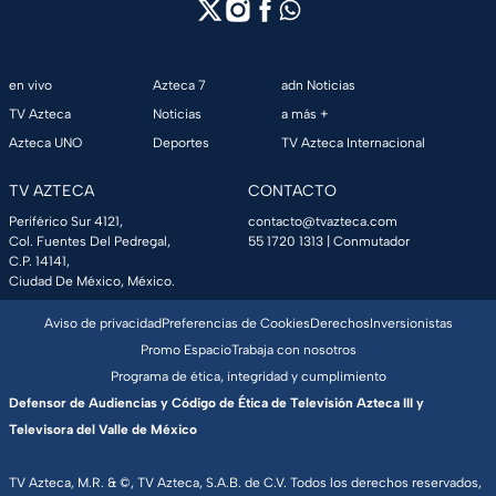
en vivo
Azteca 7
adn Noticias
TV Azteca
Noticias
a más +
Azteca UNO
Deportes
TV Azteca Internacional
TV AZTECA
CONTACTO
Periférico Sur 4121,
contacto@tvazteca.com
Col. Fuentes Del Pedregal,
55 1720 1313
| Conmutador
C.P. 14141,
Ciudad De México, México.
Aviso de privacidad
Preferencias de Cookies
Derechos
Inversionistas
Promo Espacio
Trabaja con nosotros
Programa de ética, integridad y cumplimiento
Defensor de Audiencias y Código de Ética de Televisión Azteca III y
Televisora del Valle de México
TV Azteca, M.R. & ©, TV Azteca, S.A.B. de C.V. Todos los derechos reservados,