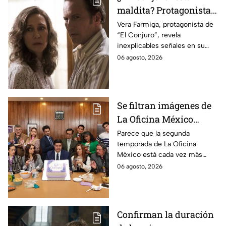
maldita? Protagonista
revela INQUIETANTES
Vera Farmiga, protagonista de
“El Conjuro”, revela
señales en su cuerpo
inexplicables señales en su
durante la grabación de
cuerpo durante el rodaje de la
06 agosto, 2026
la película
película
Se filtran imágenes de
La Oficina México
temporada 2 y un
Parece que la segunda
temporada de La Oficina
detalle desata teorías
México está cada vez más
entre los fans
cerca, pues el elenco ya se
06 agosto, 2026
encuentra en grabaciones y ya
se filtraron las primeras
imágenes del set.
Confirman la duración