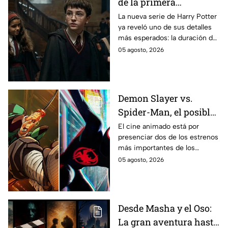
de la primera
temporada de Harry
La nueva serie de Harry Potter
ya reveló uno de sus detalles
Potter y emocionará a
más esperados: la duración de
los fans de los libros
la primera temporada basada
05 agosto, 2026
en los libros de J.K. Rowling.
Demon Slayer vs.
Spider-Man, el posible
gran enfrentamiento
El cine animado está por
presenciar dos de los estrenos
en taquilla del 2027
más importantes de los
últimos años.
05 agosto, 2026
Desde Masha y el Oso:
La gran aventura hasta