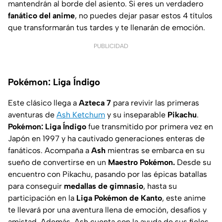
mantendrán al borde del asiento. Si eres un verdadero
fanático del anime
, no puedes dejar pasar estos 4 títulos
que transformarán tus tardes y te llenarán de emoción.
PUBLICIDAD
Pokémon: Liga Índigo
Este clásico llega a
Azteca 7
para revivir las primeras
aventuras de
Ash Ketchum
y su inseparable
Pikachu
.
Pokémon: Liga Índigo
fue transmitido por primera vez en
Japón en 1997 y ha cautivado generaciones enteras de
fanáticos. Acompaña a
Ash
mientras se embarca en su
sueño de convertirse en un
Maestro Pokémon.
Desde su
encuentro con Pikachu, pasando por las épicas batallas
para conseguir
medallas de gimnasio
, hasta su
participación en la
Liga Pokémon de Kanto
, este anime
te llevará por una aventura llena de emoción, desafíos y
amistad. Además, Ash cuenta con la ayuda de sus fieles