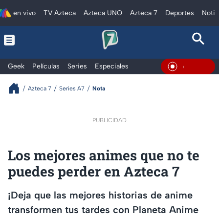
en vivo
TV Azteca
Azteca UNO
Azteca 7
Deportes
Notic
Geek
Películas
Series
Especiales
En Vivo
Azteca 7
Series A7
Nota
PUBLICIDAD
Los mejores animes que no te
puedes perder en Azteca 7
¡Deja que las mejores historias de anime
transformen tus tardes con Planeta Anime