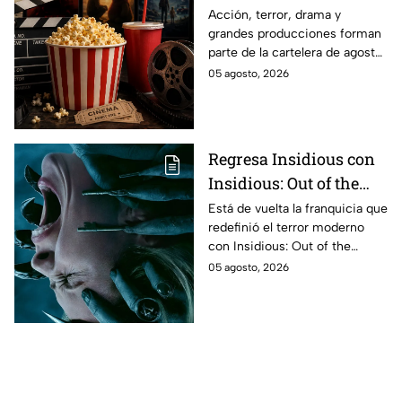
El Final de la Calle Oak
Acción, terror, drama y
grandes producciones forman
con Anne Hathaway.
parte de la cartelera de agosto
Esta es la lista
en México.
05 agosto, 2026
completa de los
estrenos en cines para
agosto de 2026 en
México
Regresa Insidious con
Insidious: Out of the
Further; esto revela el
Está de vuelta la franquicia que
redefinió el terror moderno
aterrador primer tráiler
con Insidious: Out of the
Further. Te contamos todo lo
05 agosto, 2026
que se sabe de la película para
que no te la pierdas.