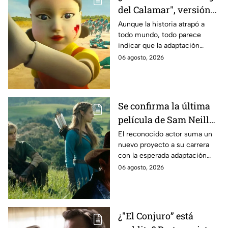
del Calamar", versión
Estados Unidos? Esto
Aunque la historia atrapó a
todo mundo, todo parece
es lo que se sabe al
indicar que la adaptación
momento
podría ser cancelada:
06 agosto, 2026
Se confirma la última
película de Sam Neill
antes de morir: esto es
El reconocido actor suma un
nuevo proyecto a su carrera
lo que se sabe hasta
con la esperada adaptación
ahora
cinematográfica del popular
06 agosto, 2026
videojuego.
¿"El Conjuro” está