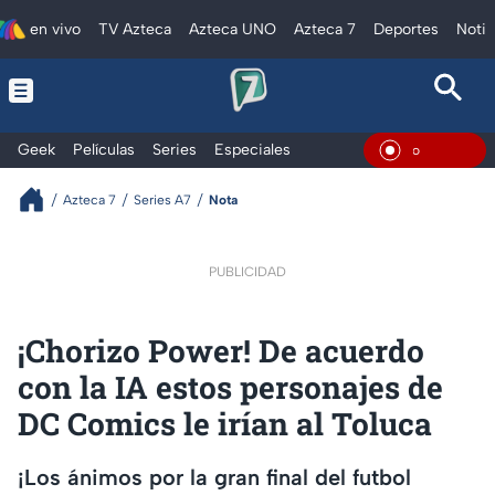
en vivo
TV Azteca
Azteca UNO
Azteca 7
Deportes
Notic
Geek
Películas
Series
Especiales
En Viv
Azteca 7
Series A7
Nota
PUBLICIDAD
¡Chorizo Power! De acuerdo
con la IA estos personajes de
DC Comics le irían al Toluca
¡Los ánimos por la gran final del futbol