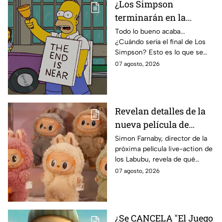
¿Los Simpson
terminarán en la
temporada 40? Actriz
Todo lo bueno acaba...
¿Cuándo sería el final de Los
de Bart Simpson da
Simpson? Esto es lo que se
IMPACTANTE
sabe:
07 agosto, 2026
declaración
Revelan detalles de la
nueva película de
Labubu: de qué tratará
Simon Farnaby, director de la
próxima película live-action de
y cuándo se estrena
los Labubu, revela de qué
tratará la cinta. Aquí te
07 agosto, 2026
contamos los detalles.
¿Se CANCELA "El Juego