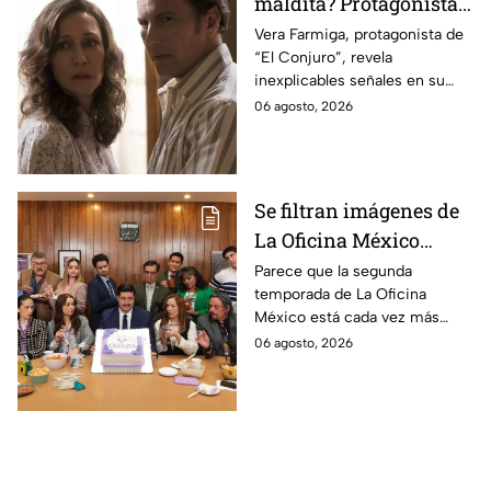
maldita? Protagonista
revela INQUIETANTES
Vera Farmiga, protagonista de
“El Conjuro”, revela
señales en su cuerpo
inexplicables señales en su
durante la grabación de
cuerpo durante el rodaje de la
06 agosto, 2026
la película
película
Se filtran imágenes de
La Oficina México
temporada 2 y un
Parece que la segunda
temporada de La Oficina
detalle desata teorías
México está cada vez más
entre los fans
cerca, pues el elenco ya se
06 agosto, 2026
encuentra en grabaciones y ya
se filtraron las primeras
imágenes del set.