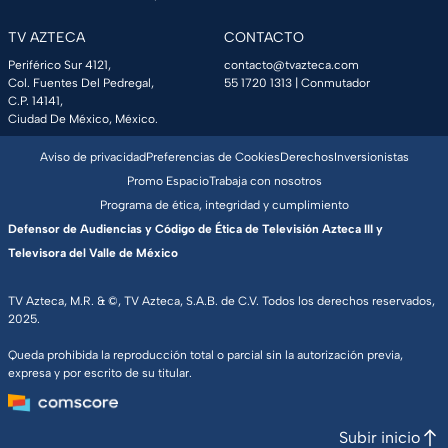
TV AZTECA
CONTACTO
Periférico Sur 4121,
contacto@tvazteca.com
Col. Fuentes Del Pedregal,
55 1720 1313
| Conmutador
C.P. 14141,
Ciudad De México, México.
Aviso de privacidad
Preferencias de Cookies
Derechos
Inversionistas
Promo Espacio
Trabaja con nosotros
Programa de ética, integridad y cumplimiento
Defensor de Audiencias y Código de Ética de Televisión Azteca III y
Televisora del Valle de México
TV Azteca, M.R. & ©, TV Azteca, S.A.B. de C.V. Todos los derechos reservados,
2025.
Queda prohibida la reproducción total o parcial sin la autorización previa,
expresa y por escrito de su titular.
Subir inicio