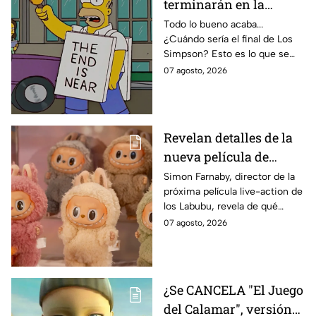
terminarán en la
temporada 40? Actriz
Todo lo bueno acaba...
¿Cuándo sería el final de Los
de Bart Simpson da
Simpson? Esto es lo que se
IMPACTANTE
sabe:
07 agosto, 2026
declaración
Revelan detalles de la
nueva película de
Labubu: de qué tratará
Simon Farnaby, director de la
próxima película live-action de
y cuándo se estrena
los Labubu, revela de qué
tratará la cinta. Aquí te
07 agosto, 2026
contamos los detalles.
¿Se CANCELA "El Juego
del Calamar", versión