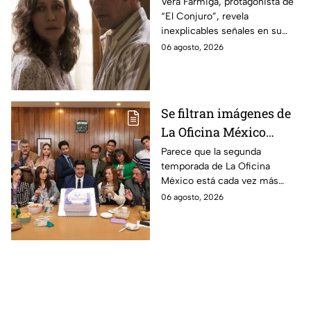
revela INQUIETANTES
Vera Farmiga, protagonista de
“El Conjuro”, revela
señales en su cuerpo
inexplicables señales en su
durante la grabación de
cuerpo durante el rodaje de la
06 agosto, 2026
la película
película
Se filtran imágenes de
La Oficina México
temporada 2 y un
Parece que la segunda
temporada de La Oficina
detalle desata teorías
México está cada vez más
entre los fans
cerca, pues el elenco ya se
06 agosto, 2026
encuentra en grabaciones y ya
se filtraron las primeras
imágenes del set.