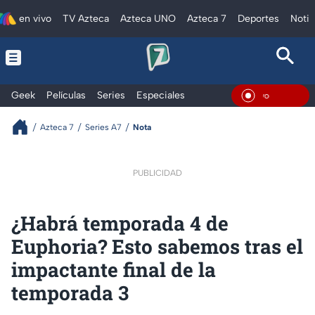
en vivo
TV Azteca
Azteca UNO
Azteca 7
Deportes
Notic
Geek
Películas
Series
Especiales
En Viv
Azteca 7
Series A7
Nota
PUBLICIDAD
¿Habrá temporada 4 de
Euphoria? Esto sabemos tras el
impactante final de la
temporada 3