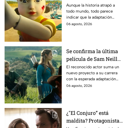
Estados Unidos? Esto
Aunque la historia atrapó a
todo mundo, todo parece
es lo que se sabe al
indicar que la adaptación
momento
podría ser cancelada:
06 agosto, 2026
Se confirma la última
película de Sam Neill
antes de morir: esto es
El reconocido actor suma un
nuevo proyecto a su carrera
lo que se sabe hasta
con la esperada adaptación
ahora
cinematográfica del popular
06 agosto, 2026
videojuego.
¿"El Conjuro” está
maldita? Protagonista