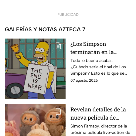
PUBLICIDAD
GALERÍAS Y NOTAS AZTECA 7
¿Los Simpson
terminarán en la
temporada 40? Actriz
Todo lo bueno acaba...
¿Cuándo sería el final de Los
de Bart Simpson da
Simpson? Esto es lo que se
IMPACTANTE
sabe:
07 agosto, 2026
declaración
Revelan detalles de la
nueva película de
Labubu: de qué tratará
Simon Farnaby, director de la
próxima película live-action de
y cuándo se estrena