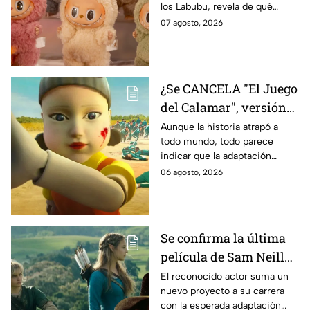
los Labubu, revela de qué
tratará la cinta. Aquí te
07 agosto, 2026
contamos los detalles.
¿Se CANCELA "El Juego
del Calamar", versión
Estados Unidos? Esto
Aunque la historia atrapó a
todo mundo, todo parece
es lo que se sabe al
indicar que la adaptación
momento
podría ser cancelada:
06 agosto, 2026
Se confirma la última
película de Sam Neill
antes de morir: esto es
El reconocido actor suma un
nuevo proyecto a su carrera
lo que se sabe hasta
con la esperada adaptación