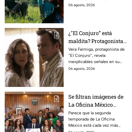
ahora
cinematográfica del popular
06 agosto, 2026
videojuego.
¿"El Conjuro” está
maldita? Protagonista
revela INQUIETANTES
Vera Farmiga, protagonista de
“El Conjuro”, revela
señales en su cuerpo
inexplicables señales en su
durante la grabación de
cuerpo durante el rodaje de la
06 agosto, 2026
la película
película
Se filtran imágenes de
La Oficina México
temporada 2 y un
Parece que la segunda
temporada de La Oficina
detalle desata teorías
México está cada vez más
entre los fans
cerca, pues el elenco ya se