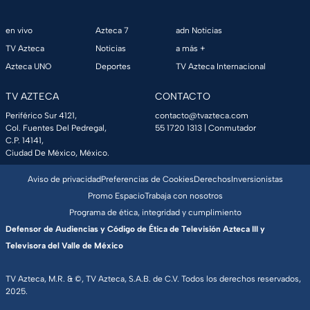
en vivo
Azteca 7
adn Noticias
TV Azteca
Noticias
a más +
Azteca UNO
Deportes
TV Azteca Internacional
TV AZTECA
CONTACTO
Periférico Sur 4121,
contacto@tvazteca.com
Col. Fuentes Del Pedregal,
55 1720 1313
| Conmutador
C.P. 14141,
Ciudad De México, México.
Aviso de privacidad
Preferencias de Cookies
Derechos
Inversionistas
Promo Espacio
Trabaja con nosotros
Programa de ética, integridad y cumplimiento
Defensor de Audiencias y Código de Ética de Televisión Azteca III y
Televisora del Valle de México
TV Azteca, M.R. & ©, TV Azteca, S.A.B. de C.V. Todos los derechos reservados,
2025.