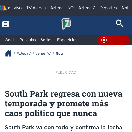
en vivo
TV Azteca
Azteca UNO
Azteca 7
Deportes
Notic
Geek
Películas
Series
Especiales
En Vivo
Azteca 7
Series A7
Nota
PUBLICIDAD
South Park regresa con nueva
temporada y promete más
caos político que nunca
South Park va con todo y confirma la fecha