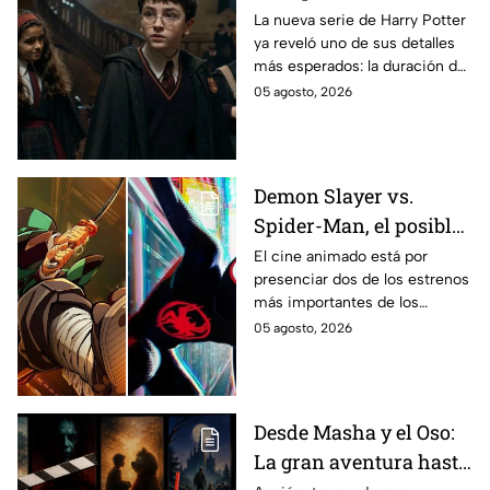
temporada de Harry
La nueva serie de Harry Potter
ya reveló uno de sus detalles
Potter y emocionará a
más esperados: la duración de
los fans de los libros
la primera temporada basada
05 agosto, 2026
en los libros de J.K. Rowling.
Demon Slayer vs.
Spider-Man, el posible
gran enfrentamiento
El cine animado está por
presenciar dos de los estrenos
en taquilla del 2027
más importantes de los
últimos años.
05 agosto, 2026
Desde Masha y el Oso:
La gran aventura hasta