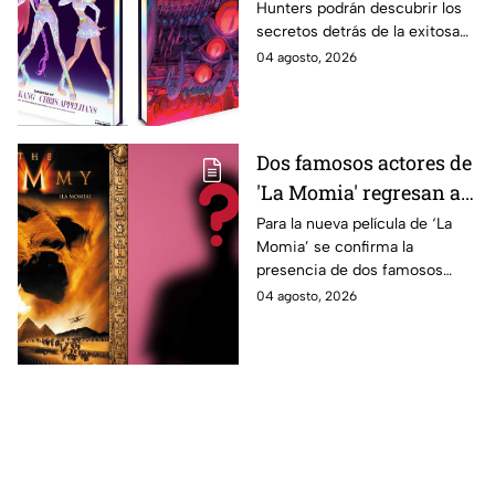
Hunters podrán descubrir los
500 ilustraciones
secretos detrás de la exitosa
inéditas: ¿se venderá
película gracias a un nuevo
04 agosto, 2026
en México?
libro de arte oficial. Te
decimos si llegará a México.
Dos famosos actores de
'La Momia' regresan a
la nueva película;
Para la nueva película de ‘La
Momia’ se confirma la
descubre de quiénes se
presencia de dos famosos
tratan
actores, ya se dio a conocer
04 agosto, 2026
de quiénes se tratan y cuándo
se estrena