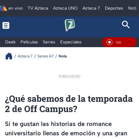
en vivo
TV Azteca
Azteca UNO
Azteca 7
Deportes
Notic
Geek
Películas
Series
Especiales
En Vivo
Azteca 7
Series A7
Nota
PUBLICIDAD
¿Qué sabemos de la temporada
2 de Off Campus?
Si te gustan las historias de romance
universitario llenas de emoción y una gran