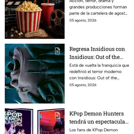
El Final de la Calle Oak
Acción, terror, drama y
grandes producciones forman
con Anne Hathaway.
parte de la cartelera de agosto
Esta es la lista
en México.
05 agosto, 2026
completa de los
estrenos en cines para
agosto de 2026 en
México
Regresa Insidious con
Insidious: Out of the
Further; esto revela el
Está de vuelta la franquicia que
redefinió el terror moderno
aterrador primer tráiler
con Insidious: Out of the
Further. Te contamos todo lo
05 agosto, 2026
que se sabe de la película para
que no te la pierdas.
KPop Demon Hunters
tendrá un espectacular
libro de arte con más de
Los fans de KPop Demon