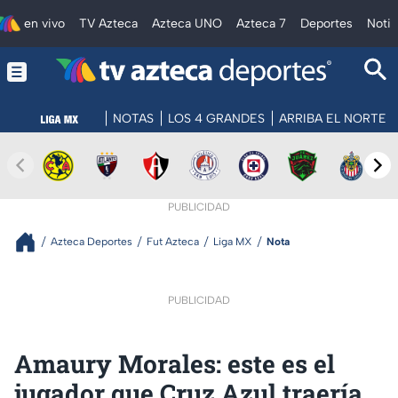
en vivo
TV Azteca
Azteca UNO
Azteca 7
Deportes
Notic
NOTAS
LOS 4 GRANDES
ARRIBA EL NORTE
PUBLICIDAD
Azteca Deportes
Fut Azteca
Liga MX
Nota
PUBLICIDAD
Amaury Morales: este es el
jugador que Cruz Azul traería