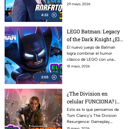
Roberto Hernández
de Alternia, sobre el
29 mayo, 2026
crecimiento del gaming social
4:32
en México y Latinoamérica, el
impacto de plataformas como
Roblox, Minecraft y Fortnite, y
LEGO Batman: Legacy
cómo Alternia busca redefinir
of the Dark Knight ¿El
el entretenimiento para las
nuevas generaciones
mejor de la franqucia? |
El nuevo juego de Batman
logra combinar el humor
AZE REVIEW
clásico de LEGO con una
aventura llena de acción,
18 mayo, 2026
referencias y nostalgia para los
2:05
fans del Caballero Oscuro.
¿The Division en
celular FUNCIONA? |
Probamos Tom
Esto es lo que pensamos de
Tom Clancy’s The Division
Clancy's The Division
Resurgence: Gameplay,
Resurgence AZE
gráficos, combate, mundo
15 mayo, 2026