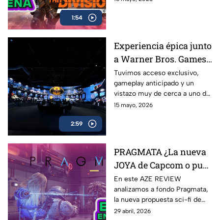
Review
abierto y todo lo que necesitas
1:54
saber sobre uno de los
shooters más esperados en
celulares
Experiencia épica junto
a Warner Bros. Games
antes del estreno de
Tuvimos acceso exclusivo,
gameplay anticipado y un
LEGO Batman: El
vistazo muy de cerca a uno de
Legado del Caballero de
los lanzamientos más
15 mayo, 2026
la Noche
esperados para fans de
2:59
Batman y LEGO: LEGO
Batman: El Legado del
Caballero de la Noche
PRAGMATA ¿La nueva
JOYA de Capcom o pura
expectativa? | AZE
En este AZE REVIEW
analizamos a fondo Pragmata,
Review
la nueva propuesta sci-fi de
Capcom que ha generado
29 abril, 2026