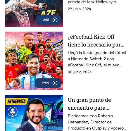
patada de Max Holloway o
Review
Islam Makhachev y sobrevivir
29 junio, 2026
para contarlo… EA Sports UFC
2:51
6 es lo más cerca que vas a
estar
¿eFootball Kick-Off
tiene lo necesario para
marcar el gol de la
Llegó la fiesta grande del fútbol
a Nintendo Switch 2 con
temporada? | AZE
eFootball Kick Off, el nuevo
Review
juego de Konami que busca
08 junio, 2026
reconectar con los fans que
2:59
crecieron jugando PES
Un gran punto de
encuentro para
conectar con más
Platicamos con Roberto
Hernández, Director de
gamers | Entrevista con
Producto en Outplay y vocero