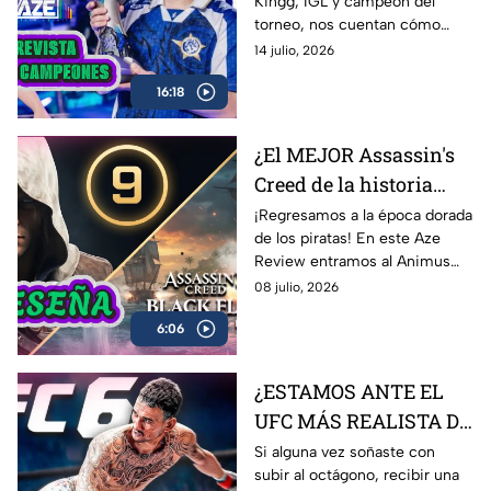
Kingg, IGL y campeón del
Entrevista con Onur y
torneo, nos cuentan cómo
Kingg
vivieron el camino hacia el
14 julio, 2026
título, las claves de la victoria,
16:18
los momentos más
complicados del campeonato y
lo que significa este logro para
¿El MEJOR Assassin's
Latinoamérica.
Creed de la historia
regresó? 🏴‍☠️ | Reseña
¡Regresamos a la época dorada
de los piratas! En este Aze
Black Flag Resynced |
Review entramos al Animus
AZE Review
para analizar a fondo
08 julio, 2026
Assassin’s Creed Black Flag
6:06
Resynced, el esperado remake
de una de las joyas más
queridas de Ubisoft.
¿ESTAMOS ANTE EL
UFC MÁS REALISTA DE
LA HISTORIA? EA
Si alguna vez soñaste con
subir al octágono, recibir una
Sports UFC 6 | AZE