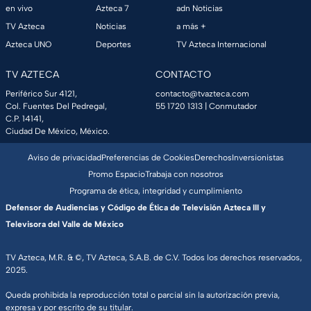
en vivo
Azteca 7
adn Noticias
TV Azteca
Noticias
a más +
Azteca UNO
Deportes
TV Azteca Internacional
TV AZTECA
CONTACTO
Periférico Sur 4121,
contacto@tvazteca.com
Col. Fuentes Del Pedregal,
55 1720 1313
| Conmutador
C.P. 14141,
Ciudad De México, México.
Aviso de privacidad
Preferencias de Cookies
Derechos
Inversionistas
Promo Espacio
Trabaja con nosotros
Programa de ética, integridad y cumplimiento
Defensor de Audiencias y Código de Ética de Televisión Azteca III y
Televisora del Valle de México
TV Azteca, M.R. & ©, TV Azteca, S.A.B. de C.V. Todos los derechos reservados,
2025.
Queda prohibida la reproducción total o parcial sin la autorización previa,
expresa y por escrito de su titular.