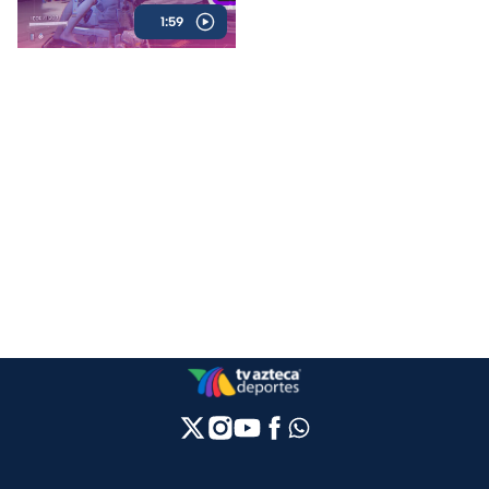
hype desde su anuncio
1:59