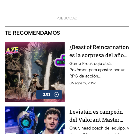
PUBLICIDAD
TE RECOMENDAMOS
¿Beast of Reincarnation
es la sorpresa del año? |
AZE Review
Game Freak deja atrás
Pokémon para apostar por un
RPG de acción
completamente diferente.
06 agosto, 2026
¿Beast of Reincarnation
2:53
cumple con las expectativas o
se queda a medio camino? En
nuestro AZE Review te lo
Leviatán es campeón
contamos
del Valorant Master
Londres 2026 |
Onur, head coach del equipo, y