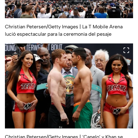
Christian Petersen/Getty Images
| La T Mobile Arena
lució espectacular para la ceremonia del pesaje
Christian Petersen/Getty Images
| ‘Canelo’ y Khan se