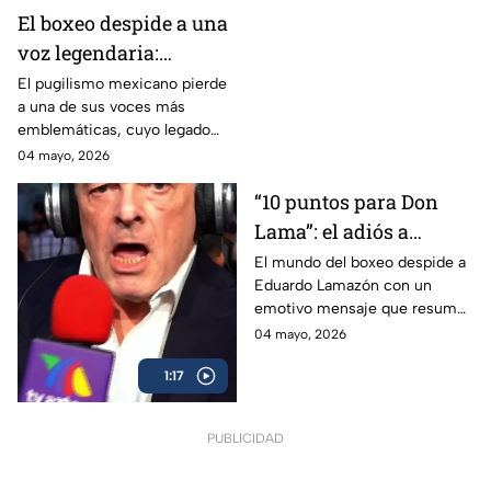
El boxeo despide a una
voz legendaria:
Eduardo Lamazón
El pugilismo mexicano pierde
a una de sus voces más
emblemáticas, cuyo legado
marcó a generaciones.
04 mayo, 2026
“10 puntos para Don
Lama”: el adiós a
Eduardo Lamazón
El mundo del boxeo despide a
Eduardo Lamazón con un
emotivo mensaje que resume
su legado imborrable.
04 mayo, 2026
1:17
PUBLICIDAD