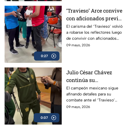
‘Travieso’ Arce convive
con aficionados previo
a su esperado combate
El carisma del ‘Travieso’ volvió
a robarse los reflectores luego
de convivir con aficionados
antes de subir al ring.
09 mayo, 2026
0:27
Julio César Chávez
continúa su
preparación para
El campeón mexicano sigue
afinando detalles para su
enfrentar al ‘Travieso’
combate ante el ‘Travieso’
Arce
Arce
09 mayo, 2026
0:07