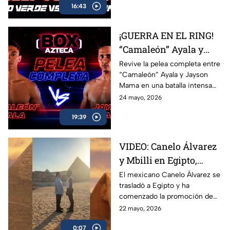
16:43
combate completo entre
Marco Verde y David Camacho
en una función imperdible de
¡GUERRA EN EL RING!
Box Azteca.
“Camaleón” Ayala y
Jayson Mama se
Revive la pelea completa entre
“Camaleón” Ayala y Jayson
dieron con todo
Mama en una batalla intensa
llena de golpes, emoción y
24 mayo, 2026
momentos espectaculares
19:39
arriba del ring.
VIDEO: Canelo Álvarez
y Mbilli en Egipto,
tienen primer cara a
El mexicano Canelo Álvarez se
trasladó a Egipto y ha
cara
comenzado la promoción de
su combate ante el francés
22 mayo, 2026
Christian Mbilli que sucederá
0:07
en el mes de septiembre.