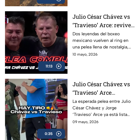
Julio César Chávez vs
‘Travieso’ Arce: revive
la pelea completa en
Dos leyendas del boxeo
mexicano vuelven al ring en
Box Azteca
una pelea llena de nostalgia,
emoción y grandes momentos
10 mayo, 2026
para los aficionados.
11:13
Julio César Chávez vs
‘Travieso’ Arce
cumplen con la
La esperada pelea entre Julio
César Chávez y Jorge
báscula; habrá pelea en
‘Travieso’ Arce ya está lista
Box Azteca
luego de que ambos superaran
09 mayo, 2026
sin problemas la báscula.
0:35