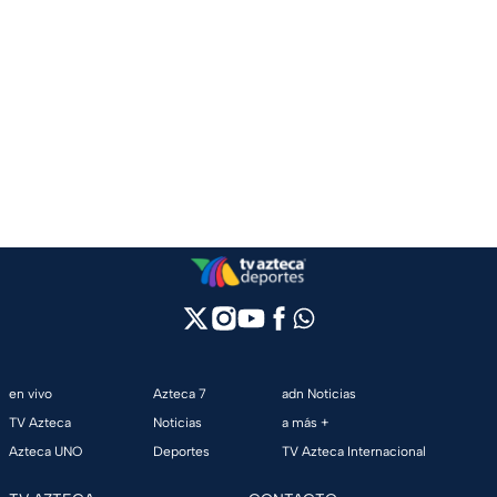
en vivo
Azteca 7
adn Noticias
TV Azteca
Noticias
a más +
Azteca UNO
Deportes
TV Azteca Internacional