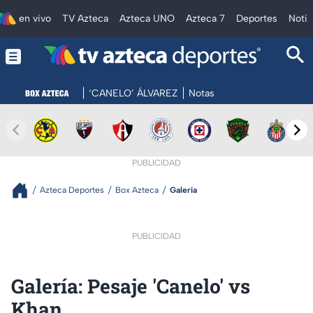
en vivo
TV Azteca
Azteca UNO
Azteca 7
Deportes
Notic
‘CANELO’ ÁLVAREZ
Notas
PUBLICIDAD
Azteca Deportes
Box Azteca
Galería
PUBLICIDAD
Galería: Pesaje 'Canelo' vs
Khan