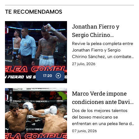
TE RECOMENDAMOS
Jonathan Fierro y
Sergio Chirino
protagonizan una
Revive la pelea completa entre
Jonathan Fierro y Sergio
guerra sobre el ring
Chirino Sánchez, un combate
lleno de intensidad,
27 julio, 2026
intercambio de golpes y
17:20
emociones de principio a fin.
Marco Verde impone
condiciones ante David
Camacho en una
Dos de los mejores talentos
del boxeo mexicano se
intensa batalla de Box
enfrentan en una pelea llena de
Azteca
acción, potencia y grandes
07 junio, 2026
intercambios. Revive el