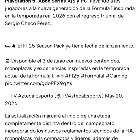
PlayStation 5, Xbox Series X|S y PC
, llevando a los
jugadores a la nueva generación de la Fórmula 1 inspirada
en la temporada real 2026 con el regreso triunfal de
Sergio Checo Pérez.
🏎️🔥 El F1 25 Season Pack ya tiene fecha de lanzamiento.
📅 Disponible el 3 de junio con nuevos contenidos,
monoplazas y experiencias inspiradas en la temporada
actual de la Fórmula 1. 👀✨
#F125
#Formula1
#Gaming
pic.twitter.com/gdoPFX9qXs
— TV Azteca Esports (@TVAztecaEsports)
May 20,
2026
La actualización marcará el inicio de una etapa
completamente distinta dentro del campeonato,
incorporando los nuevos reglamentos técnicos de la FIA,
monoplazas más compactos y ligeros, además de