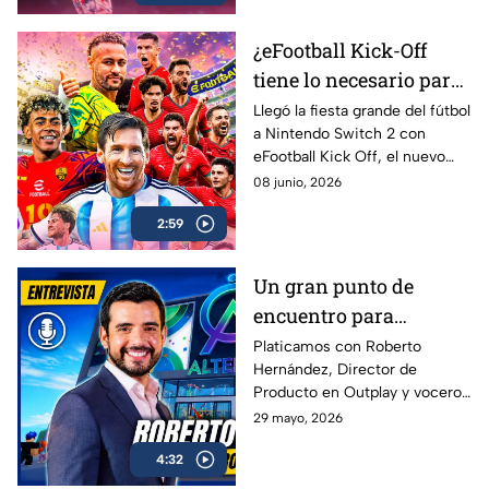
estar
¿eFootball Kick-Off
tiene lo necesario para
marcar el gol de la
Llegó la fiesta grande del fútbol
a Nintendo Switch 2 con
temporada? | AZE
eFootball Kick Off, el nuevo
Review
juego de Konami que busca
08 junio, 2026
reconectar con los fans que
2:59
crecieron jugando PES
Un gran punto de
encuentro para
conectar con más
Platicamos con Roberto
Hernández, Director de
gamers | Entrevista con
Producto en Outplay y vocero
Roberto Hernández
de Alternia, sobre el
29 mayo, 2026
crecimiento del gaming social
4:32
en México y Latinoamérica, el
impacto de plataformas como