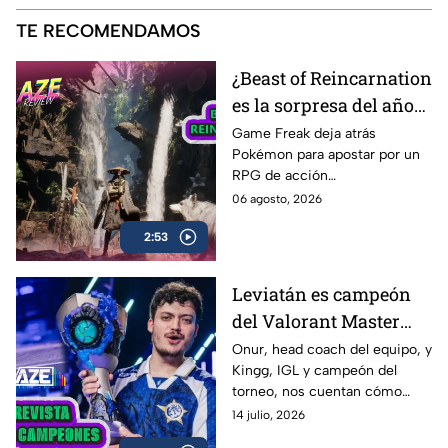
TE RECOMENDAMOS
¿Beast of Reincarnation
es la sorpresa del año? |
AZE Review
Game Freak deja atrás
Pokémon para apostar por un
RPG de acción
completamente diferente.
06 agosto, 2026
¿Beast of Reincarnation
2:53
cumple con las expectativas o
se queda a medio camino? En
nuestro AZE Review te lo
Leviatán es campeón
contamos
del Valorant Master
Londres 2026 |
Onur, head coach del equipo, y
Kingg, IGL y campeón del
Entrevista con Onur y
torneo, nos cuentan cómo
Kingg
vivieron el camino hacia el
14 julio, 2026
título, las claves de la victoria,