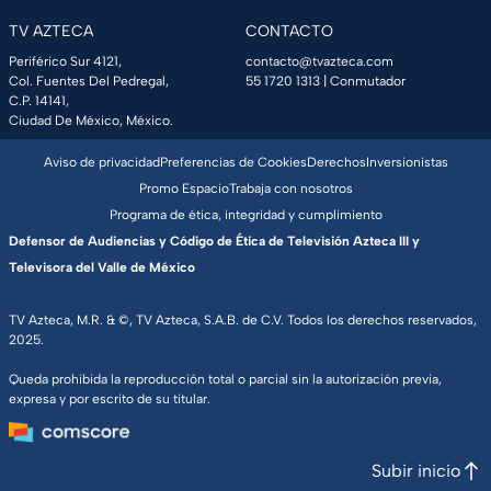
TV AZTECA
CONTACTO
Periférico Sur 4121,
contacto@tvazteca.com
Col. Fuentes Del Pedregal,
55 1720 1313
| Conmutador
C.P. 14141,
Ciudad De México, México.
Aviso de privacidad
Preferencias de Cookies
Derechos
Inversionistas
Promo Espacio
Trabaja con nosotros
Programa de ética, integridad y cumplimiento
Defensor de Audiencias y Código de Ética de Televisión Azteca III y
Televisora del Valle de México
TV Azteca, M.R. & ©, TV Azteca, S.A.B. de C.V. Todos los derechos reservados,
2025.
Queda prohibida la reproducción total o parcial sin la autorización previa,
expresa y por escrito de su titular.
Subir inicio