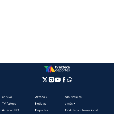
en vivo
Azteca 7
adn Noticias
TV Azteca
Noticias
a más +
Azteca UNO
Deportes
TV Azteca Internacional