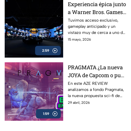
celulares
Experiencia épica junto
a Warner Bros. Games
antes del estreno de
Tuvimos acceso exclusivo,
gameplay anticipado y un
LEGO Batman: El
vistazo muy de cerca a uno de
Legado del Caballero de
los lanzamientos más
15 mayo, 2026
la Noche
esperados para fans de
2:59
Batman y LEGO: LEGO
Batman: El Legado del
Caballero de la Noche
PRAGMATA ¿La nueva
JOYA de Capcom o pura
expectativa? | AZE
En este AZE REVIEW
analizamos a fondo Pragmata,
Review
la nueva propuesta sci-fi de
Capcom que ha generado
29 abril, 2026
hype desde su anuncio
1:59