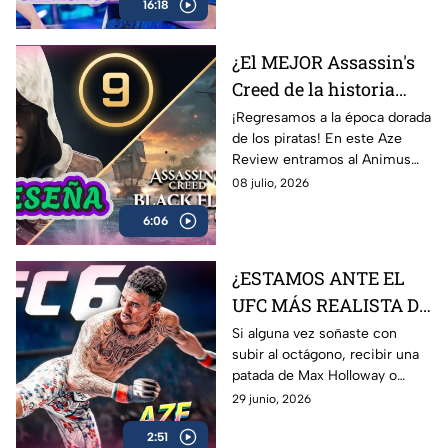
16:18
los momentos más
complicados del campeonato y
lo que significa este logro para
¿El MEJOR Assassin's
Latinoamérica.
Creed de la historia
regresó? 🏴‍☠️ | Reseña
¡Regresamos a la época dorada
de los piratas! En este Aze
Black Flag Resynced |
Review entramos al Animus
AZE Review
para analizar a fondo
08 julio, 2026
Assassin’s Creed Black Flag
6:06
Resynced, el esperado remake
de una de las joyas más
queridas de Ubisoft.
¿ESTAMOS ANTE EL
UFC MÁS REALISTA DE
LA HISTORIA? EA
Si alguna vez soñaste con
subir al octágono, recibir una
Sports UFC 6 | AZE
patada de Max Holloway o
Review
Islam Makhachev y sobrevivir
29 junio, 2026
para contarlo… EA Sports UFC
2:51
6 es lo más cerca que vas a