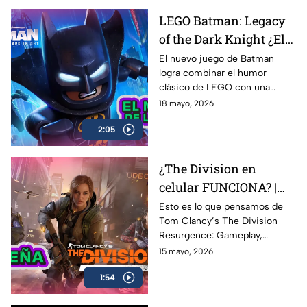
Roblox, Minecraft y Fortnite, y
LEGO Batman: Legacy
cómo Alternia busca redefinir
of the Dark Knight ¿El
el entretenimiento para las
nuevas generaciones
mejor de la franqucia? |
El nuevo juego de Batman
logra combinar el humor
AZE REVIEW
clásico de LEGO con una
aventura llena de acción,
18 mayo, 2026
referencias y nostalgia para los
2:05
fans del Caballero Oscuro.
¿The Division en
celular FUNCIONA? |
Probamos Tom
Esto es lo que pensamos de
Tom Clancy’s The Division
Clancy's The Division
Resurgence: Gameplay,
Resurgence AZE
gráficos, combate, mundo
15 mayo, 2026
Review
abierto y todo lo que necesitas
1:54
saber sobre uno de los
shooters más esperados en