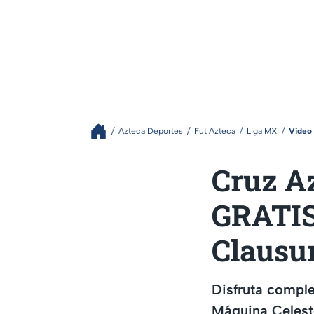
Azteca Deportes
Fut Azteca
Liga MX
Video
Cruz A
GRATIS,
Clausu
Disfruta comple
Máquina Celeste