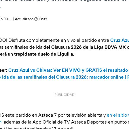
e
16:00
| Actualizado 🕑 18:39
 Disfruta completamente en vivo el partido entre
Cruz Azu
as semifinales de ida
del Clausura 2026 de la Liga BBVA MX
d
erá un trepidante duelo de Liguilla.
eer:
Cruz Azul vs Chivas: Ver EN VIVO y GRATIS el resultado
 ida de las semifinales del Clausura 2026; marcador online |
PUBLICIDAD
 este partido en Azteca 7 por televisión abierta y
en el siti
m
, además de la App Oficial de TV Azteca Deportes en punto 
e México este miércoles 13 de abril.