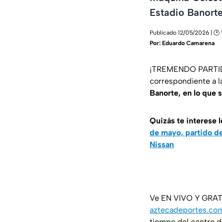
Estadio Banort
Publicado 12/05/2026 | 🕑 
Por:
Eduardo Camarena
¡TREMENDO PARTIDO!
correspondiente a l
Banorte, en lo que s
Quizás te interese l
de mayo, partido de
Nissan
Ve EN VIVO Y GRATIS
aztecadeportes.co
tiempo del centro d