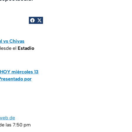
l vs Chivas
esde el
Estadio
 HOY miércoles 13
 Presentado por
o web de
de las 7:50 pm