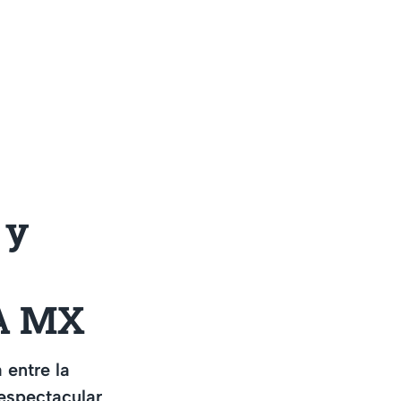
 y
VA MX
 entre la
espectacular