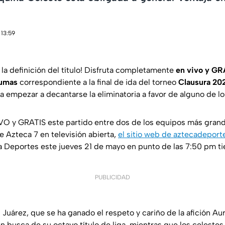
 13:59
r la definición del título! Disfruta completamente
en vivo y GRA
Pumas
correspondiente a la final de ida del torneo
Clausura 20
a empezar a decantarse la eliminatoria a favor de alguno de l
VO y GRATIS este partido entre dos de los equipos más grand
e Azteca 7 en televisión abierta,
el sitio web de aztecadepor
a Deportes este jueves 21 de mayo en punto de las 7:50 pm t
PUBLICIDAD
Juárez, que se ha ganado el respeto y cariño de la afición Auri
 busca de su octavo título de liga, mientras que los celestes,