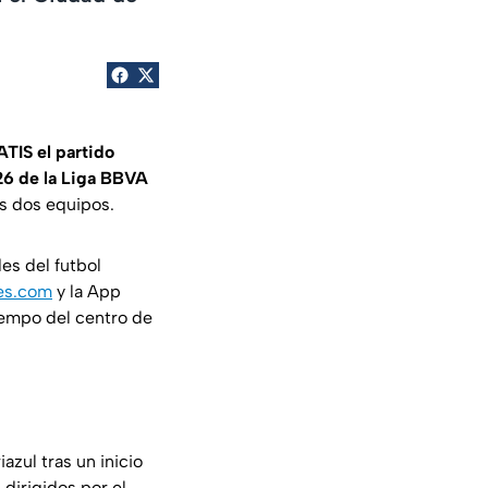
TIS el partido
26 de la Liga BBVA
os dos equipos.
es del futbol
tes.com
y la App
iempo del centro de
azul tras un inicio
 dirigidos por el