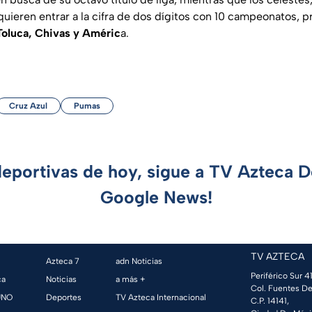
quieren entrar a la cifra de dos dígitos con 10 campeonatos, p
Toluca, Chivas y Améric
a.
Cruz Azul
Pumas
deportivas de hoy, sigue a TV Azteca 
Google News!
TV AZTECA
Azteca 7
adn Noticias
Periférico Sur 41
ca
Noticias
a más +
Col. Fuentes De
UNO
Deportes
TV Azteca Internacional
C.P. 14141,