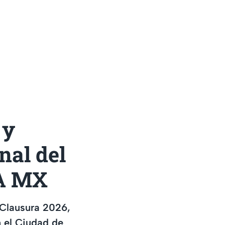
 y
nal del
VA MX
l Clausura 2026,
n el Ciudad de