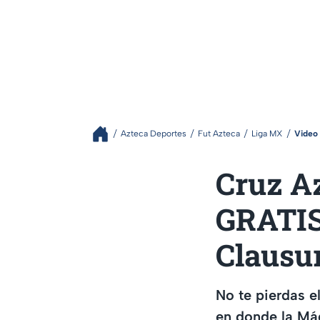
Azteca Deportes
Fut Azteca
Liga MX
Video
Cruz A
GRATIS,
Clausu
No te pierdas e
en donde la Máq