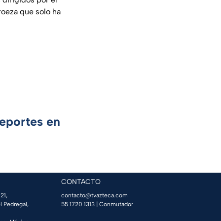
roeza que solo ha
Deportes en
CONTACTO
21,
contacto@tvazteca.com
l Pedregal,
55 1720 1313
| Conmutador