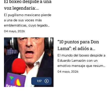
El boxeo despide a una
voz legendaria:
Eduardo Lamazón
El pugilismo mexicano pierde
a una de sus voces más
emblemáticas, cuyo legado
marcó a generaciones.
04 mayo, 2026
“10 puntos para Don
Lama”: el adiós a
Eduardo Lamazón
El mundo del boxeo despide a
Eduardo Lamazón con un
emotivo mensaje que resume
su legado imborrable.
04 mayo, 2026
1:17