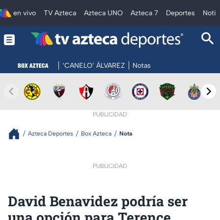
en vivo
TV Azteca
Azteca UNO
Azteca 7
Deportes
Notic
‘CANELO’ ÁLVAREZ
Notas
PUBLICIDAD
Azteca Deportes
Box Azteca
Nota
PUBLICIDAD
David Benavidez podría ser
una opción para Terence