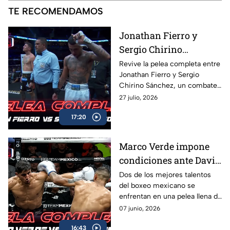
TE RECOMENDAMOS
Jonathan Fierro y
Sergio Chirino
protagonizan una
Revive la pelea completa entre
Jonathan Fierro y Sergio
guerra sobre el ring
Chirino Sánchez, un combate
lleno de intensidad,
27 julio, 2026
intercambio de golpes y
17:20
emociones de principio a fin.
Marco Verde impone
condiciones ante David
Camacho en una
Dos de los mejores talentos
del boxeo mexicano se
intensa batalla de Box
enfrentan en una pelea llena de
Azteca
acción, potencia y grandes
07 junio, 2026
intercambios. Revive el
16:43
combate completo entre