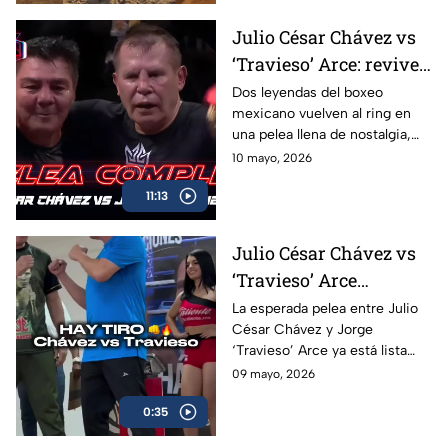
Julio César Chávez vs
‘Travieso’ Arce: revive
la pelea completa en
Dos leyendas del boxeo
mexicano vuelven al ring en
Box Azteca
una pelea llena de nostalgia,
emoción y grandes momentos
10 mayo, 2026
para los aficionados.
11:13
Julio César Chávez vs
‘Travieso’ Arce
cumplen con la
La esperada pelea entre Julio
César Chávez y Jorge
báscula; habrá pelea en
‘Travieso’ Arce ya está lista
Box Azteca
luego de que ambos superaran
09 mayo, 2026
sin problemas la báscula.
0:35