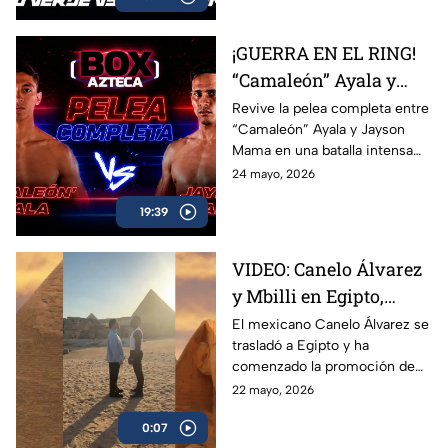
Marco Verde y David Camacho
en una función imperdible de
¡GUERRA EN EL RING!
Box Azteca.
“Camaleón” Ayala y
Jayson Mama se
Revive la pelea completa entre
“Camaleón” Ayala y Jayson
dieron con todo
Mama en una batalla intensa
llena de golpes, emoción y
24 mayo, 2026
momentos espectaculares
19:39
arriba del ring.
VIDEO: Canelo Álvarez
y Mbilli en Egipto,
tienen primer cara a
El mexicano Canelo Álvarez se
trasladó a Egipto y ha
cara
comenzado la promoción de
su combate ante el francés
22 mayo, 2026
Christian Mbilli que sucederá
0:07
en el mes de septiembre.