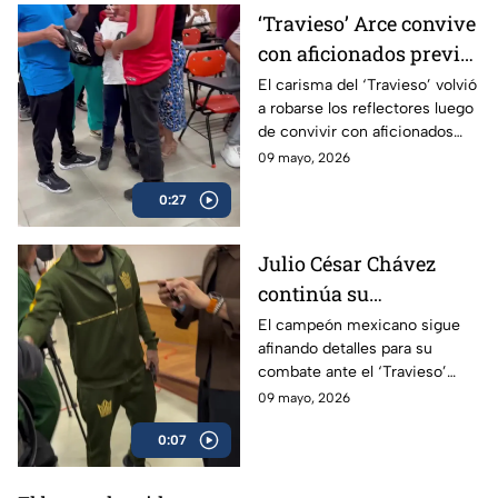
‘Travieso’ Arce convive
con aficionados previo
a su esperado combate
El carisma del ‘Travieso’ volvió
a robarse los reflectores luego
de convivir con aficionados
antes de subir al ring.
09 mayo, 2026
0:27
Julio César Chávez
continúa su
preparación para
El campeón mexicano sigue
afinando detalles para su
enfrentar al ‘Travieso’
combate ante el ‘Travieso’
Arce
Arce
09 mayo, 2026
0:07