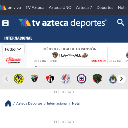
en vivo
TV Azteca
Azteca UNO
Azteca 7
Deportes
Notic
Futbol
MÉXICO - LIGA DE EXPANSIÓN
TLA
-
-
ALE
VS
AGO 06 - 16:00
MINXMIN
AGO 06 - 17
PUBLICIDAD
Azteca Deportes
Internacional
Nota
PUBLICIDAD