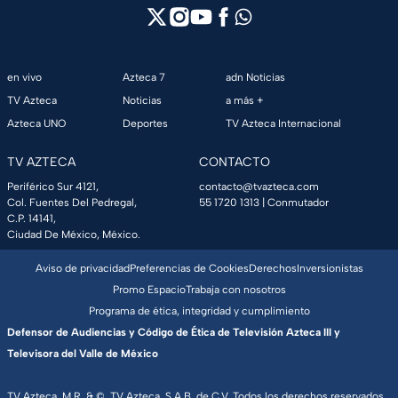
en vivo
Azteca 7
adn Noticias
TV Azteca
Noticias
a más +
Azteca UNO
Deportes
TV Azteca Internacional
TV AZTECA
CONTACTO
Periférico Sur 4121,
contacto@tvazteca.com
Col. Fuentes Del Pedregal,
55 1720 1313
| Conmutador
C.P. 14141,
Ciudad De México, México.
Aviso de privacidad
Preferencias de Cookies
Derechos
Inversionistas
Promo Espacio
Trabaja con nosotros
Programa de ética, integridad y cumplimiento
Defensor de Audiencias y Código de Ética de Televisión Azteca III y
Televisora del Valle de México
TV Azteca, M.R. & ©, TV Azteca, S.A.B. de C.V. Todos los derechos reservados,