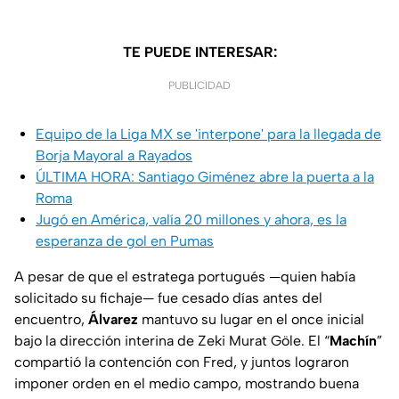
TE PUEDE INTERESAR:
PUBLICIDAD
Equipo de la Liga MX se 'interpone' para la llegada de
Borja Mayoral a Rayados
ÚLTIMA HORA: Santiago Giménez abre la puerta a la
Roma
Jugó en América, valía 20 millones y ahora, es la
esperanza de gol en Pumas
A pesar de que el estratega portugués —quien había
solicitado su fichaje— fue cesado días antes del
encuentro,
Álvarez
mantuvo su lugar en el once inicial
bajo la dirección interina de Zeki Murat Göle. El “
Machín
”
compartió la contención con Fred, y juntos lograron
imponer orden en el medio campo, mostrando buena