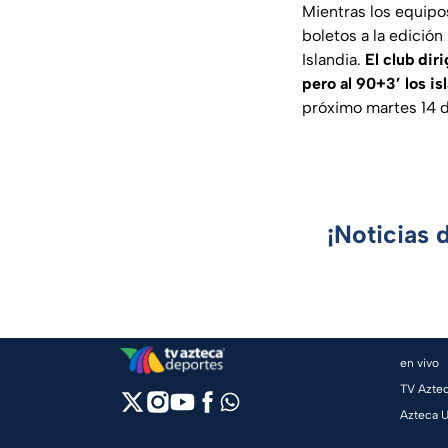
Mientras los equipo
boletos a la edición
Islandia.
El club dir
pero al 90+3’ los is
próximo martes 14 de
¡Noticias 
en vivo
TV Azte
Azteca 