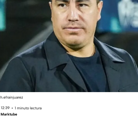
h.efrainjuarez
 12:39
1 minuto lectura
- Marktube