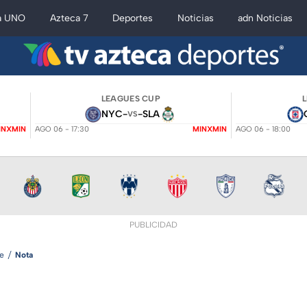
a UNO
Azteca 7
Deportes
Noticias
adn Noticias
LEAGUES CUP
NYC
-
-
SLA
VS
INXMIN
AGO 06 - 17:30
MINXMIN
AGO 06 - 18:00
PUBLICIDAD
e
Nota