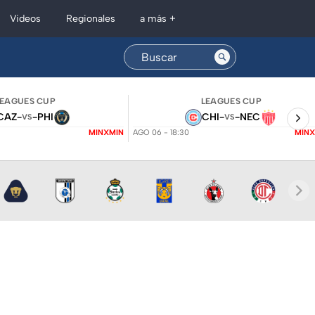
Regionales
Videos
a más +
LEAGUES CUP
LEAGUES CUP
CAZ
-
-
PHI
CHI
-
-
NEC
VS
VS
MINXMIN
AGO 06 - 18:30
MINX