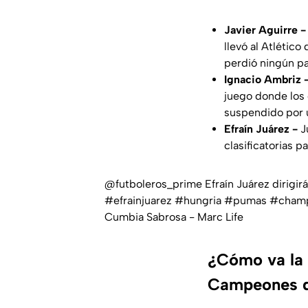
Javier Aguirre -
llevó al Atlétic
perdió ningún pa
Ignacio Ambriz 
juego donde los 
suspendido por u
Efraín Juárez -
Ju
clasificatorias 
@futboleros_prime
Efraín Juárez dirigir
#efrainjuarez
#hungria
#pumas
#champ
Cumbia Sabrosa - Marc Life
¿Cómo va la c
Campeones d