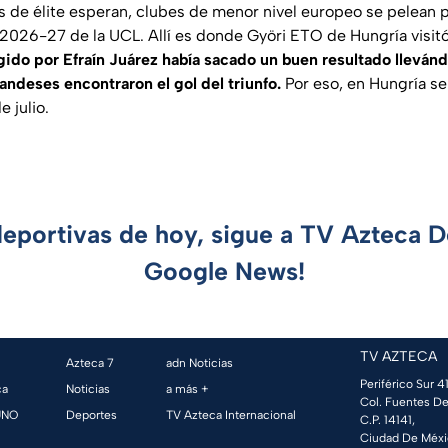
s de élite esperan, clubes de menor nivel europeo se pelean p
 2026-27 de la UCL. Allí es donde Györi ETO de Hungría visitó
igido por Efraín Juárez había sacado un buen resultado lleván
landeses encontraron el gol del triunfo.
Por eso, en Hungría se 
 julio.
deportivas de hoy, sigue a TV Azteca 
Google News!
TV AZTECA
Azteca 7
adn Noticias
Periférico Sur 41
ca
Noticias
a más +
Col. Fuentes De
UNO
Deportes
TV Azteca Internacional
C.P. 14141,
Ciudad De Méxi