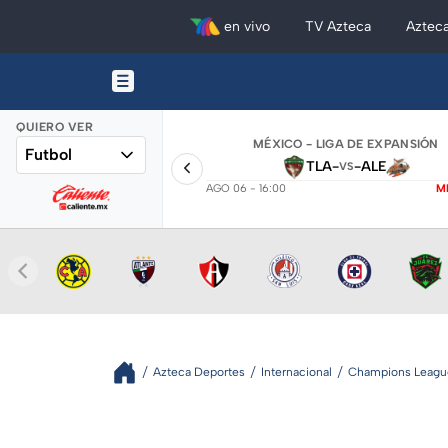
en vivo
TV Azteca
Aztec
QUIERO VER
MÉXICO - LIGA DE EXPANSIÓN
Futbol
TLA
-
-
ALE
VS
AGO 06 - 16:00
M
Azteca Deportes
Internacional
Champions Leagu