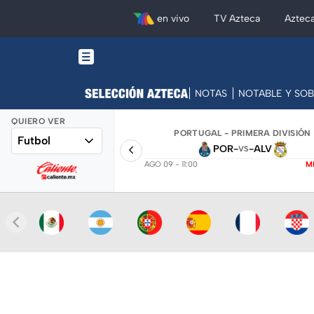
en vivo
TV Azteca
Aztec
NOTAS
NOTABLE Y SO
QUIERO VER
PORTUGAL - PRIMERA DIVISIÓN
Futbol
POR
-
-
ALV
VS
AGO 09 - 11:00
M