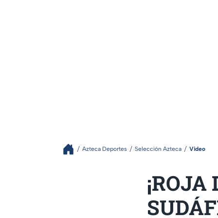
Azteca Deportes
Selección Azteca
Video
¡ROJA 
SUDÁFR