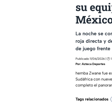
su equ
Méxic
La noche se com
roja directa y 
de juego frente
Publicado 11/06/2026 | 🕑 
Por:
Azteca Deportes
hemba Zwane fue exp
Sudáfrica con nueve
completo el panora
Tags relacionados