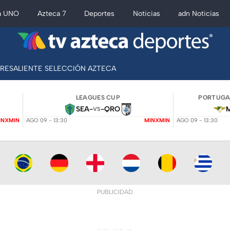
a UNO
Azteca 7
Deportes
Noticias
adn Noticias
BRESALIENTE SELECCIÓN AZTECA
LEAGUES CUP
PORTUGAL
SEA
-
-
QRO
VS
INXMIN
AGO 09 - 13:30
MINXMIN
AGO 09 - 13:30
PUBLICIDAD