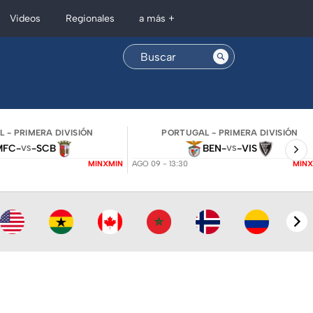
Regionales
Videos
a más +
 - PRIMERA DIVISIÓN
PORTUGAL - PRIMERA DIVISIÓN
MFC
-
-
SCB
BEN
-
-
VIS
VS
VS
MINXMIN
AGO 09 - 13:30
MINX