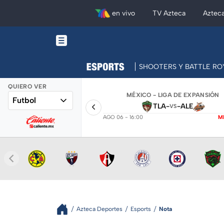
en vivo
TV Azteca
Aztec
SHOOTERS Y BATTLE RO
QUIERO VER
MÉXICO - LIGA DE EXPANSIÓN
Futbol
TLA
-
-
ALE
VS
AGO 06 - 16:00
M
Azteca Deportes
Esports
Nota