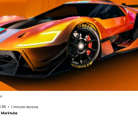
es
3:36
1 minuto lectura
- Marktube