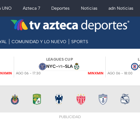
a UNO
Azteca 7
Deportes
Noticias
adn Noticias
YAL
COMUNIDAD Y LO NUEVO
SPORTS
LEAGUES CUP
NYC
-
-
SLA
VS
INXMIN
AGO 06 - 17:30
MINXMIN
AGO 06 - 18:00
PUBLICIDAD