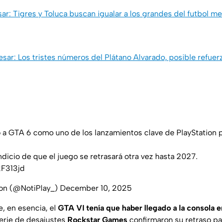
ar: Tigres y Toluca buscan igualar a los grandes del futbol me
esar: Los tristes números del Plátano Alvarado, posible refuer
 a GTA 6 como uno de los lanzamientos clave de PlayStation 
ndicio de que el juego se retrasará otra vez hasta 2027.
2F313jd
ion (@NotiPlay_)
December 10, 2025
 en esencia, el
GTA VI tenía que haber llegado a la consola 
erie de desajustes
Rockstar Games
confirmaron su retraso p