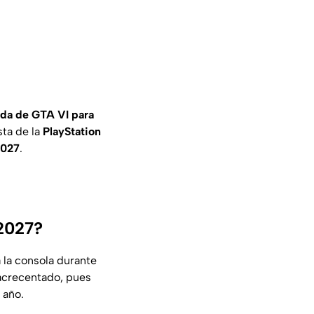
ada de GTA VI para
sta de la
PlayStation
2027
.
 2027?
a la consola durante
acrecentado, pues
 año.