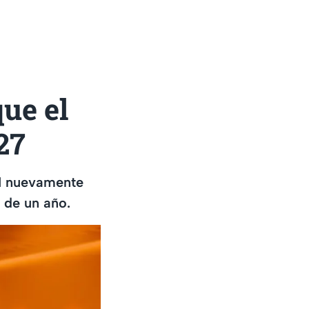
ue el
27
VI nuevamente
 de un año.