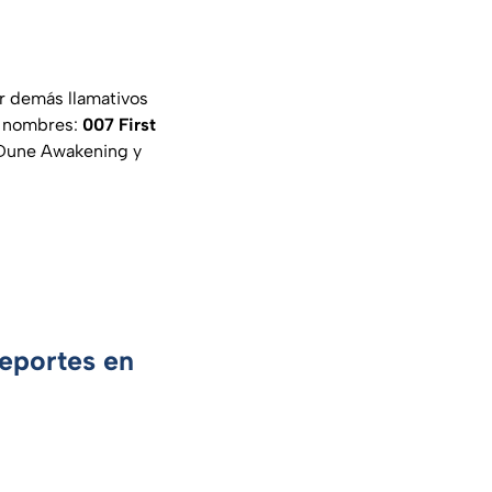
or demás llamativos
s nombres:
007 First
une Awakening y
Deportes en