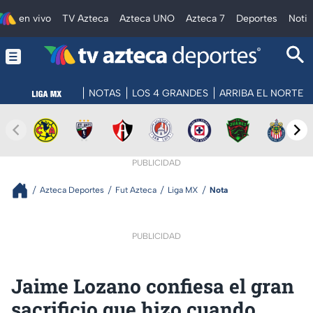
en vivo
TV Azteca
Azteca UNO
Azteca 7
Deportes
Notic
NOTAS
LOS 4 GRANDES
ARRIBA EL NORTE
PUBLICIDAD
Azteca Deportes
Fut Azteca
Liga MX
Nota
PUBLICIDAD
Jaime Lozano confiesa el gran
sacrificio que hizo cuando