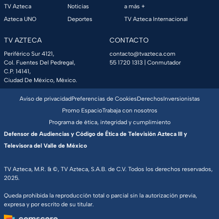
TV Azteca
Noticias
a más +
Azteca UNO
Deportes
TV Azteca Internacional
TV AZTECA
CONTACTO
Periférico Sur 4121,
contacto@tvazteca.com
Col. Fuentes Del Pedregal,
55 1720 1313
| Conmutador
C.P. 14141,
Ciudad De México, México.
Aviso de privacidad
Preferencias de Cookies
Derechos
Inversionistas
Promo Espacio
Trabaja con nosotros
Programa de ética, integridad y cumplimiento
Defensor de Audiencias y Código de Ética de Televisión Azteca III y
Televisora del Valle de México
TV Azteca, M.R. & ©, TV Azteca, S.A.B. de C.V. Todos los derechos reservados,
2025.
Queda prohibida la reproducción total o parcial sin la autorización previa,
expresa y por escrito de su titular.