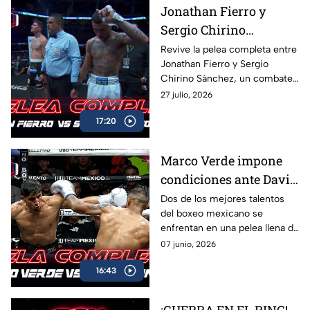
Jonathan Fierro y
Sergio Chirino
protagonizan una
Revive la pelea completa entre
Jonathan Fierro y Sergio
guerra sobre el ring
Chirino Sánchez, un combate
lleno de intensidad,
27 julio, 2026
intercambio de golpes y
17:20
emociones de principio a fin.
Marco Verde impone
condiciones ante David
Camacho en una
Dos de los mejores talentos
del boxeo mexicano se
intensa batalla de Box
enfrentan en una pelea llena de
Azteca
acción, potencia y grandes
07 junio, 2026
intercambios. Revive el
16:43
combate completo entre
Marco Verde y David Camacho
en una función imperdible de
¡GUERRA EN EL RING!