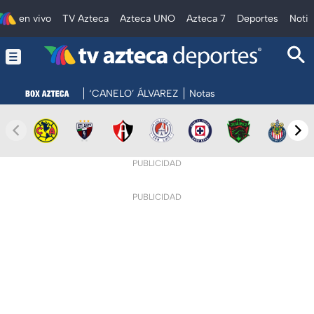
en vivo
TV Azteca
Azteca UNO
Azteca 7
Deportes
Notic
‘CANELO’ ÁLVAREZ
Notas
PUBLICIDAD
PUBLICIDAD