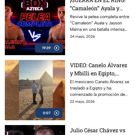
Box Azteca.
“Camaleón” Ayala y
Jayson Mama se
Revive la pelea completa entre
“Camaleón” Ayala y Jayson
dieron con todo
Mama en una batalla intensa
llena de golpes, emoción y
24 mayo, 2026
momentos espectaculares
19:39
arriba del ring.
VIDEO: Canelo Álvarez
y Mbilli en Egipto,
tienen primer cara a
El mexicano Canelo Álvarez se
trasladó a Egipto y ha
cara
comenzado la promoción de
su combate ante el francés
22 mayo, 2026
Christian Mbilli que sucederá
0:07
en el mes de septiembre.
Julio César Chávez vs