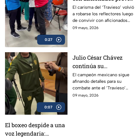
a su esperado combate
El carisma del ‘Travieso’ volvió
a robarse los reflectores luego
de convivir con aficionados
antes de subir al ring.
09 mayo, 2026
0:27
Julio César Chávez
continúa su
preparación para
El campeón mexicano sigue
afinando detalles para su
enfrentar al ‘Travieso’
combate ante el ‘Travieso’
Arce
Arce
09 mayo, 2026
0:07
El boxeo despide a una
voz legendaria: