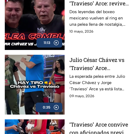
‘Travieso’ Arce: revive
la pelea completa en
Dos leyendas del boxeo
mexicano vuelven al ring en
Box Azteca
una pelea llena de nostalgia,
emoción y grandes momentos
10 mayo, 2026
para los aficionados.
11:13
Julio César Chávez vs
‘Travieso’ Arce
cumplen con la
La esperada pelea entre Julio
César Chávez y Jorge
báscula; habrá pelea en
‘Travieso’ Arce ya está lista
Box Azteca
luego de que ambos superaran
09 mayo, 2026
sin problemas la báscula.
0:35
‘Travieso’ Arce convive
con aficionados previo