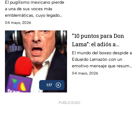
Eduardo Lamazón
El pugilismo mexicano pierde
a una de sus voces más
emblemáticas, cuyo legado
marcó a generaciones.
04 mayo, 2026
“10 puntos para Don
Lama”: el adiós a
Eduardo Lamazón
El mundo del boxeo despide a
Eduardo Lamazón con un
emotivo mensaje que resume
su legado imborrable.
04 mayo, 2026
1:17
PUBLICIDAD