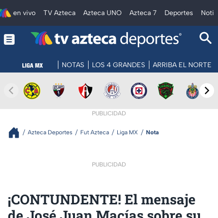
en vivo
TV Azteca
Azteca UNO
Azteca 7
Deportes
Notic
NOTAS
LOS 4 GRANDES
ARRIBA EL NORTE
PUBLICIDAD
Azteca Deportes
Fut Azteca
Liga MX
Nota
PUBLICIDAD
¡CONTUNDENTE! El mensaje
de José Juan Macías sobre su