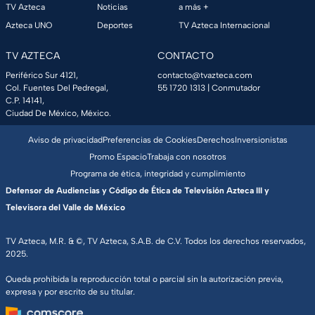
TV Azteca
Noticias
a más +
Azteca UNO
Deportes
TV Azteca Internacional
TV AZTECA
CONTACTO
Periférico Sur 4121,
contacto@tvazteca.com
Col. Fuentes Del Pedregal,
55 1720 1313
| Conmutador
C.P. 14141,
Ciudad De México, México.
Aviso de privacidad
Preferencias de Cookies
Derechos
Inversionistas
Promo Espacio
Trabaja con nosotros
Programa de ética, integridad y cumplimiento
Defensor de Audiencias y Código de Ética de Televisión Azteca III y
Televisora del Valle de México
TV Azteca, M.R. & ©, TV Azteca, S.A.B. de C.V. Todos los derechos reservados,
2025.
Queda prohibida la reproducción total o parcial sin la autorización previa,
expresa y por escrito de su titular.