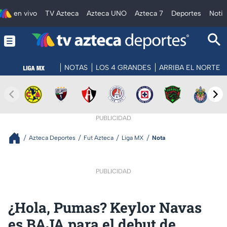
en vivo
TV Azteca
Azteca UNO
Azteca 7
Deportes
Notic
NOTAS
LOS 4 GRANDES
ARRIBA EL NORTE
PUBLICIDAD
Azteca Deportes
Fut Azteca
Liga MX
Nota
PUBLICIDAD
¿Hola, Pumas? Keylor Navas
es BAJA para el debut de