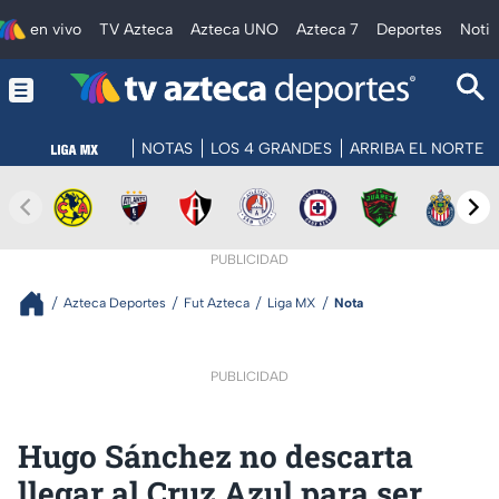
en vivo
TV Azteca
Azteca UNO
Azteca 7
Deportes
Notic
NOTAS
LOS 4 GRANDES
ARRIBA EL NORTE
PUBLICIDAD
Azteca Deportes
Fut Azteca
Liga MX
Nota
PUBLICIDAD
Hugo Sánchez no descarta
llegar al Cruz Azul para ser