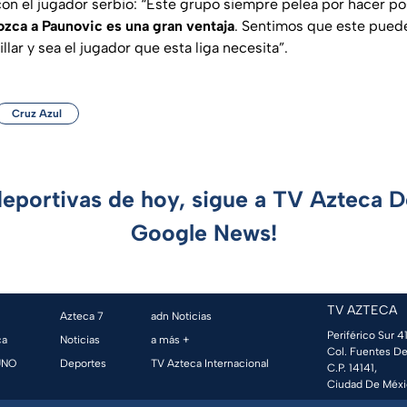
con el jugador serbio: “Este grupo siempre pelea por hacer po
zca a Paunovic es una gran ventaja
. Sentimos que este puede
llar y sea el jugador que esta liga necesita”.
Cruz Azul
deportivas de hoy, sigue a TV Azteca 
Google News!
TV AZTECA
Azteca 7
adn Noticias
Periférico Sur 41
ca
Noticias
a más +
Col. Fuentes De
UNO
Deportes
TV Azteca Internacional
C.P. 14141,
Ciudad De Méxi