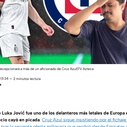
 decepcionará a más de un aficionado de Cruz Azul|TV Azteca
 13:34
2 minutos lectura
a
e
Luka Jović fue uno de los delanteros más letales de Europa
recio cayó en picada
.
Cruz Azul sigue insistiendo por el fichaje
 tras la reciente oferta millonaria que recibió desde Emirato