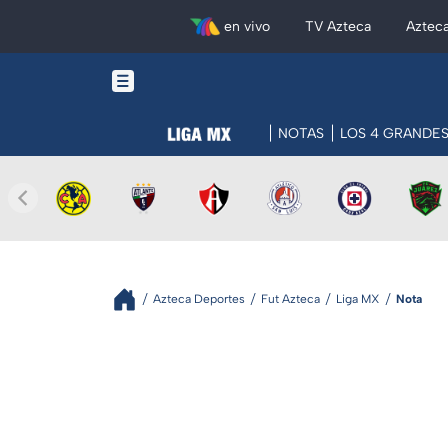
en vivo
TV Azteca
Aztec
NOTAS
LOS 4 GRANDE
Azteca Deportes
Fut Azteca
Liga MX
Nota