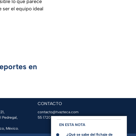
sible lo que parece
 ser el equipo ideal
Deportes en
CONTACTO
21,
contacto@tvazteca.com
l Pedregal,
55 1720 1313
| Conmutador
EN ESTA NOTA
co, México.
¿Qué se sabe del fichaje de