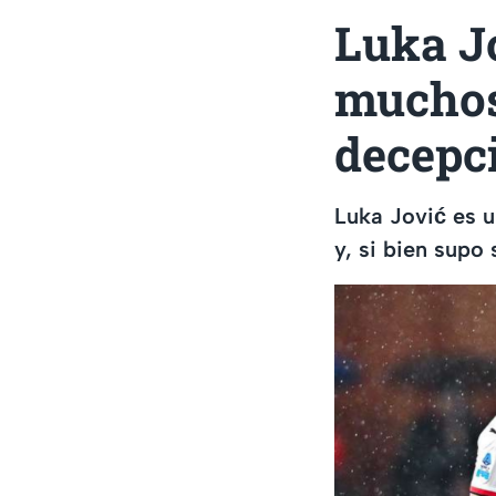
Luka Jo
muchos 
decepc
Luka Jović es u
y, si bien supo 