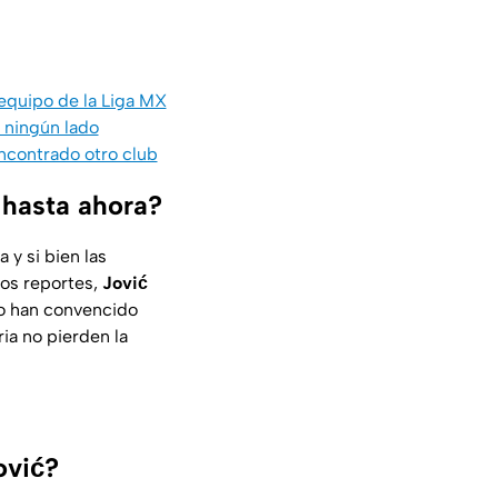
 equipo de la Liga MX
 ningún lado
encontrado otro club
 hasta ahora?
y si bien las
sos reportes,
Jović
lo han convencido
ia no pierden la
ović?