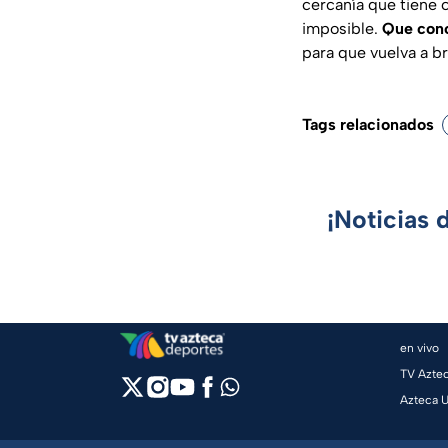
cercanía que tiene 
imposible.
Que cono
para que vuelva a bri
Tags relacionados
¡Noticias 
en vivo
TV Azte
Azteca 