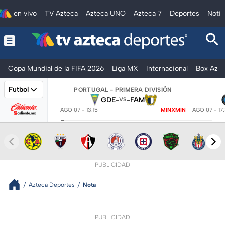
en vivo
TV Azteca
Azteca UNO
Azteca 7
Deportes
Notic
Copa Mundial de la FIFA 2026
Liga MX
Internacional
Box Azte
Futbol
PORTUGAL - PRIMERA DIVISIÓN
GDE
-
-
FAM
VS
AGO 07 - 13:15
MINXMIN
AGO 07 - 17
PUBLICIDAD
Azteca Deportes
Nota
PUBLICIDAD