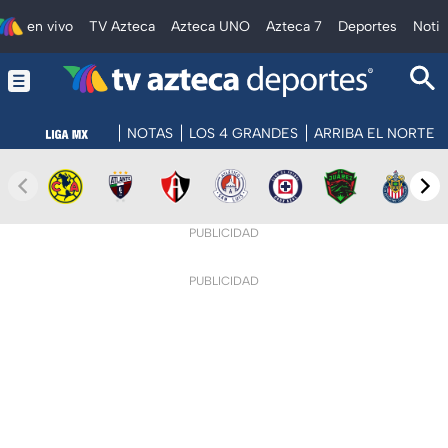
en vivo
TV Azteca
Azteca UNO
Azteca 7
Deportes
Notic
NOTAS
LOS 4 GRANDES
ARRIBA EL NORTE
PUBLICIDAD
PUBLICIDAD