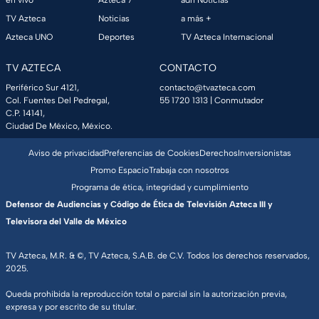
TV Azteca
Noticias
a más +
Azteca UNO
Deportes
TV Azteca Internacional
TV AZTECA
CONTACTO
Periférico Sur 4121,
contacto@tvazteca.com
Col. Fuentes Del Pedregal,
55 1720 1313
| Conmutador
C.P. 14141,
Ciudad De México, México.
Aviso de privacidad
Preferencias de Cookies
Derechos
Inversionistas
Promo Espacio
Trabaja con nosotros
Programa de ética, integridad y cumplimiento
Defensor de Audiencias y Código de Ética de Televisión Azteca III y
Televisora del Valle de México
TV Azteca, M.R. & ©, TV Azteca, S.A.B. de C.V. Todos los derechos reservados,
2025.
Queda prohibida la reproducción total o parcial sin la autorización previa,
expresa y por escrito de su titular.