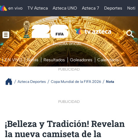
en vivo
TV Azteca
Azteca UNO
Azteca 7
Deportes
Notic
EN VIVO
Notas
Resultados
Goleadores
Calendario
PUBLICIDAD
Azteca Deportes
Copa Mundial de la FIFA 2026
Nota
PUBLICIDAD
¡Belleza y Tradición! Revelan
la nueva camiseta de la